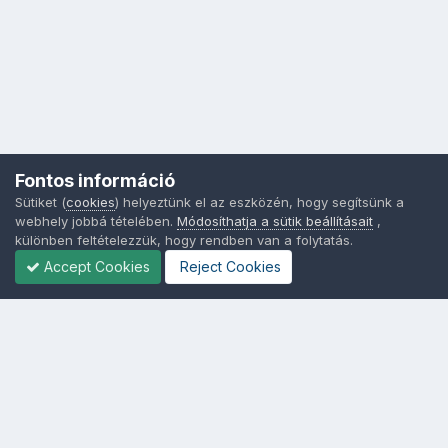
Fontos információ
Sütiket (
cookies
) helyeztünk el az eszközén, hogy segítsünk a
webhely jobbá tételében.
Módosíthatja a sütik beállításait
,
különben feltételezzük, hogy rendben van a folytatás.
Accept Cookies
Reject Cookies
Nyelvek
Adatvédelem
Sütik - Az Ön adatainak védelme fontos a számunkra -
MainPage.hu