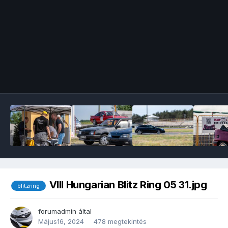
Image Tools
VIII Hungarian Blitz Ring 05 31.jpg
blitzring
forumadmin
által
Május16, 2024
478 megtekintés