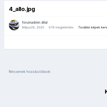
4_allo.jpg
forumadmin
által
Május26, 2025
678 megtekintés
További képek ker
Nincsenek hozzászólások