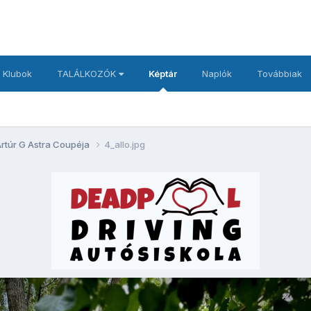
 Klubok
TALÁLKOZÓK
Képtár
Naplók
Továbbiak
Artúr G Astra Coupéja
4_allo.jpg