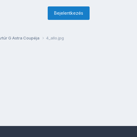
Bejelentkezés
Artúr G Astra Coupéja
4_allo.jpg