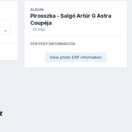
ALBUM
Pirosszka - Salgó Artúr G Astra
Coupéja
· 20 kép
0
FÉNYKÉP INFORMÁCIÓK
View photo EXIF information
z