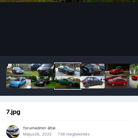
Image Tools
7.jpg
forumadmin
által
Május26, 2025
738 megtekintés