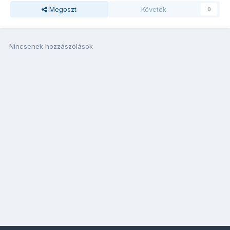
Megoszt
Követők
0
Nincsenek hozzászólások