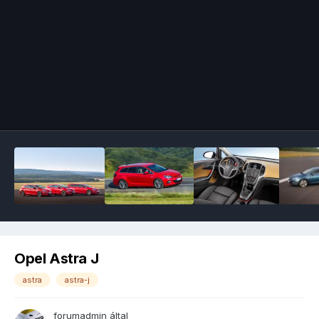
Image Tools
Opel Astra J
astra
astra-j
forumadmin
által