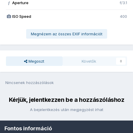
Aperture
f/3.1
f
ISO Speed
400
Megnézem az összes EXIF információt
Megoszt
Követők
0
Nincsenek hozzászólások
Kérjük, jelentkezzen be a hozzászóláshoz
A bejelentkezés után megjegyzést írhat
Fontos információ
Bejelentkezés