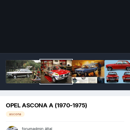
Image Tools
OPEL ASCONA A (1970-1975)
ascona
forumadmin
által