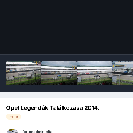
Image Tools
Opel Legendák Találkozása 2014.
mote
forumadmin
által