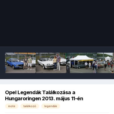
Image Tools
Opel Legendák Találkozása a
Hungaroringen 2013. május 11-én
mote
találkozó
legendák