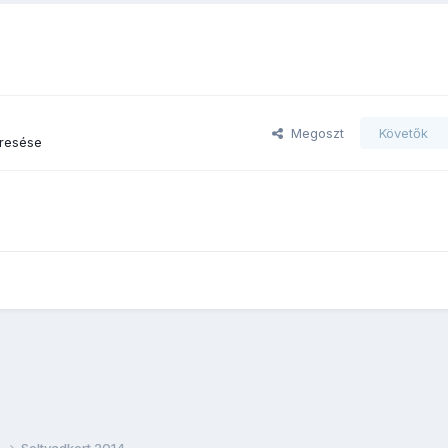
Megoszt
Követők
resése
4
Soltvadkert 2014