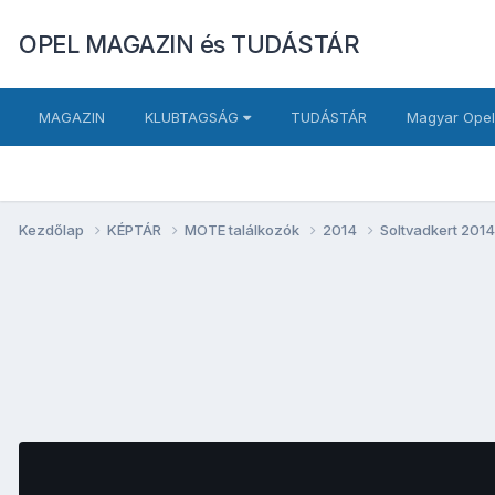
OPEL MAGAZIN és TUDÁSTÁR
MAGAZIN
KLUBTAGSÁG
TUDÁSTÁR
Magyar Opel
Kezdőlap
KÉPTÁR
MOTE találkozók
2014
Soltvadkert 201