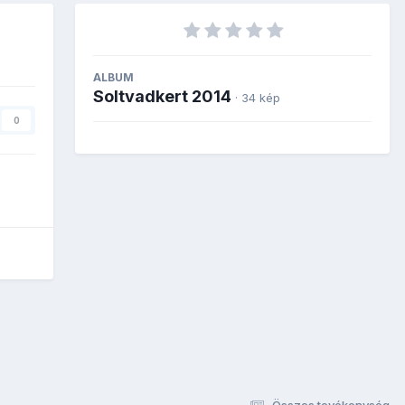
ALBUM
Soltvadkert 2014
· 34 kép
0
Összes tevékenység