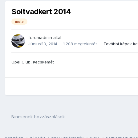
Soltvadkert 2014
mote
forumadmin
által
Június23, 2014
1.208 megtekintés
További képek ke
Opel Club, Kecskemét
Nincsenek hozzászólások
Kezdőlap
KÉPTÁR
MOTE találkozók
2014
Soltvadkert 201