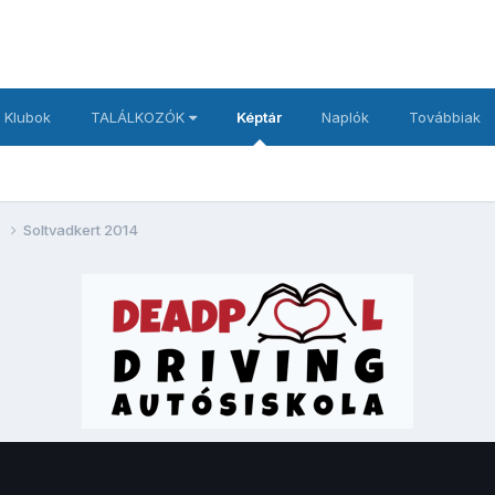
 Klubok
TALÁLKOZÓK
Képtár
Naplók
Továbbiak
4
Soltvadkert 2014