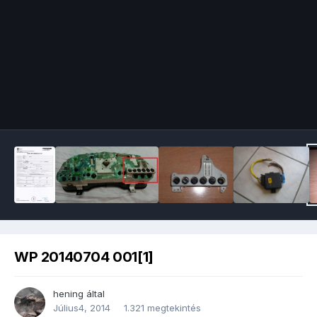
Image Tools
WP 20140704 001[1]
hening
által
Július4, 2014
1.321 megtekintés