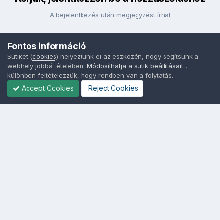
A bejelentkezés után megjegyzést írhat
Fontos információ
Bejelentkezés
Sütiket (
cookies
) helyeztünk el az eszközén, hogy segítsünk a
webhely jobbá tételében.
Módosíthatja a sütik beállításait
,
különben feltételezzük, hogy rendben van a folytatás.
Accept Cookies
Reject Cookies
Nyelvek
Adatvédelem
Sütik - Az Ön adatainak védelme fontos a számunkra -
MainPage.hu
Powered by Invision Community