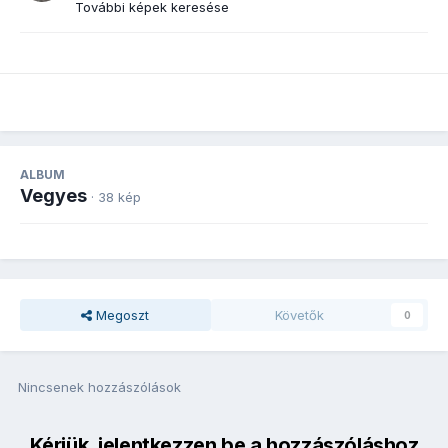
További képek keresése
ALBUM
Vegyes
· 38 kép
Megoszt
Követők
0
Nincsenek hozzászólások
Kérjük, jelentkezzen be a hozzászóláshoz