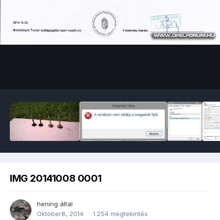
Image Tools
IMG 20141008 0001
hening
által
Október8, 2014
1.254 megtekintés