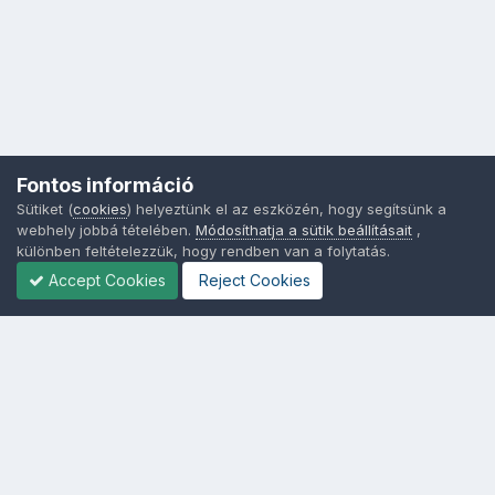
Fontos információ
Sütiket (
cookies
) helyeztünk el az eszközén, hogy segítsünk a
webhely jobbá tételében.
Módosíthatja a sütik beállításait
,
különben feltételezzük, hogy rendben van a folytatás.
Accept Cookies
Reject Cookies
Nyelvek
Adatvédelem
Sütik - Az Ön adatainak védelme fontos a számunkra -
MainPage.hu
Powered by Invision Community