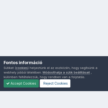
Fontos információ
Sütiket (
cookies
) helyeztünk el az eszközén, hogy segítsünk a
webhely jobbá tételében.
Módosíthatja a sütik beállításait
,
különben feltételezzük, hogy rendben van a folytatás.
Accept Cookies
Reject Cookies