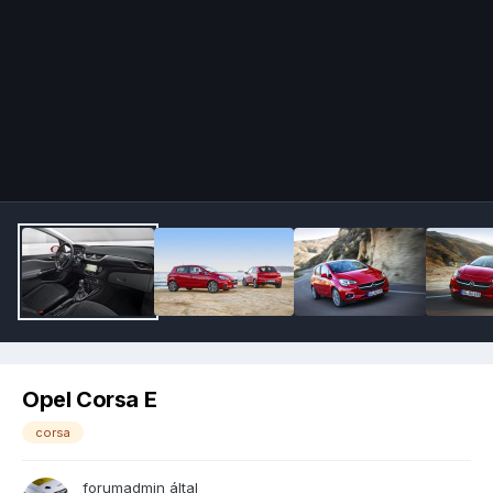
Image Tools
Opel Corsa E
corsa
forumadmin
által