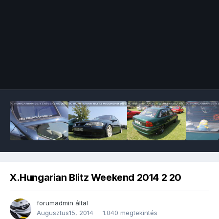
Image Tools
X.Hungarian Blitz Weekend 2014 2 20
forumadmin
által
Augusztus15, 2014
1.040 megtekintés