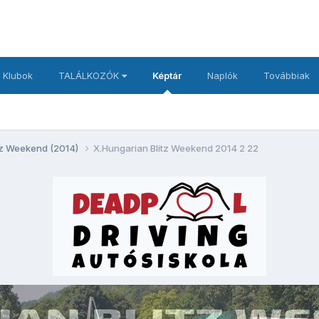
 Klubok
TALÁLKOZÓK
Képtár
Naplók
Továbbiak
itz Weekend (2014)
X.Hungarian Blitz Weekend 2014 2 22