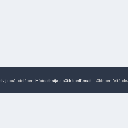
ely jobbá tételében.
Módosíthatja a sütik beállításait
, különben feltétel
Adatvédelem
Sütik - Az Ön adatainak védelme fontos a sz
MainPage.hu
Powered by Invision Community