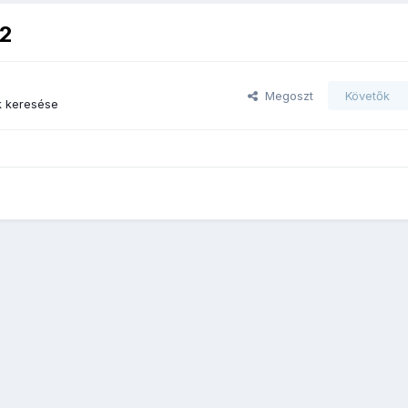
22
Megoszt
Követők
k keresése