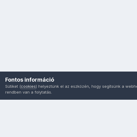
Fontos információ
Sütiket (
cookies
) helyeztünk el az eszközén, hogy segítsünk a webh
rendben van a folytatás.
Nyelvek