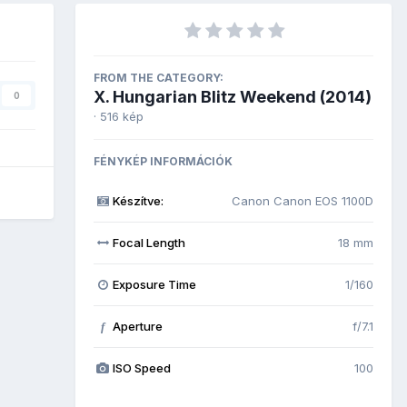
FROM THE CATEGORY:
X. Hungarian Blitz Weekend (2014)
0
· 516 kép
FÉNYKÉP INFORMÁCIÓK
Készítve:
Canon Canon EOS 1100D
Focal Length
18 mm
Exposure Time
1/160
Aperture
f/7.1
f
ISO Speed
100