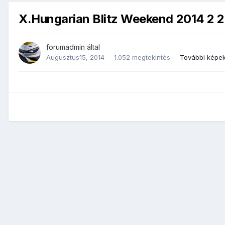
X.Hungarian Blitz Weekend 2014 2 
forumadmin
által
Augusztus15, 2014
1.052 megtekintés
További képe