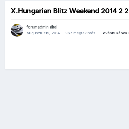
X.Hungarian Blitz Weekend 2014 2 
forumadmin
által
Augusztus15, 2014
967 megtekintés
További képek 