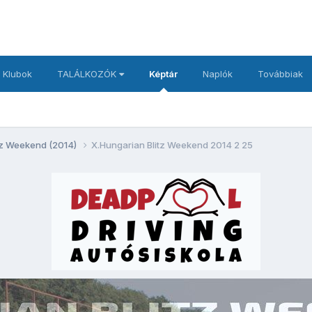
 Klubok
TALÁLKOZÓK
Képtár
Naplók
Továbbiak
itz Weekend (2014)
X.Hungarian Blitz Weekend 2014 2 25