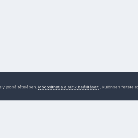
ely jobbá tételében.
Módosíthatja a sütik beállításait
, különben feltétel
Adatvédelem
Sütik - Az Ön adatainak védelme fontos a sz
MainPage.hu
Powered by Invision Community