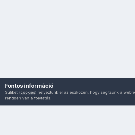
Fontos információ
Sütiket (
cookies
) helyeztünk el az eszközén, hogy segítsünk a webh
rendben van a folytatás.
Nyelvek