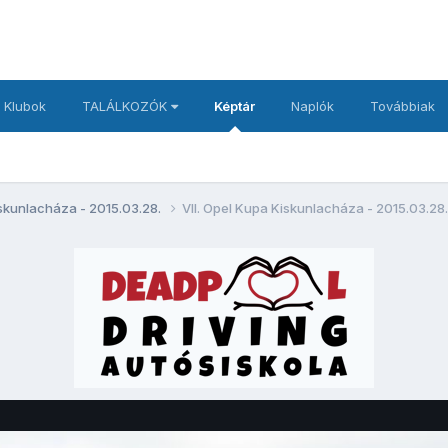
 Klubok
TALÁLKOZÓK
Képtár
Naplók
Továbbiak
iskunlacháza - 2015.03.28.
VII. Opel Kupa Kiskunlacháza - 2015.03.28.