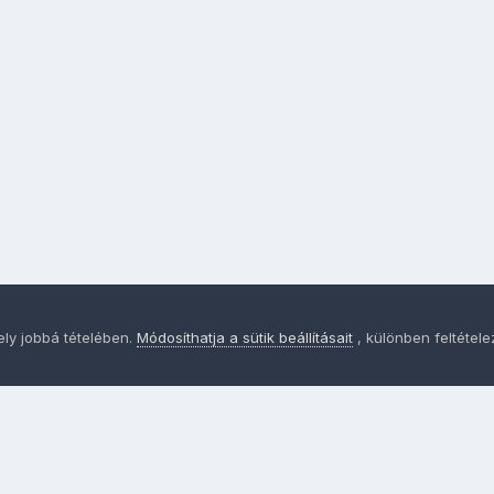
ely jobbá tételében.
Módosíthatja a sütik beállításait
, különben feltétel
Adatvédelem
Sütik - Az Ön adatainak védelme fontos a sz
MainPage.hu
Powered by Invision Community