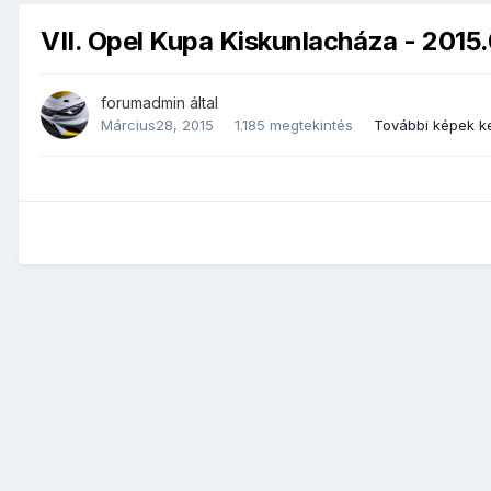
VII. Opel Kupa Kiskunlacháza - 2015
forumadmin
által
Március28, 2015
1.185 megtekintés
További képek k