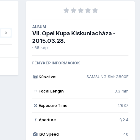
ALBUM
VII. Opel Kupa Kiskunlacháza -
0
2015.03.28.
· 68 kép
FÉNYKÉP INFORMÁCIÓK
Készítve:
SAMSUNG SM-G800F
Focal Length
3.3 mm
Exposure Time
1/637
Aperture
f/2.4
f
ISO Speed
40