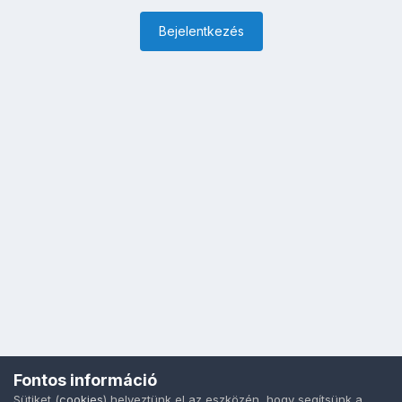
Bejelentkezés
Fontos információ
Sütiket (
cookies
) helyeztünk el az eszközén, hogy segítsünk a