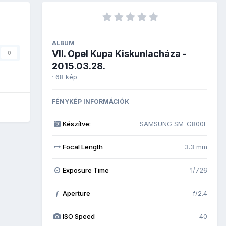
ALBUM
VII. Opel Kupa Kiskunlacháza -
0
2015.03.28.
· 68 kép
FÉNYKÉP INFORMÁCIÓK
Készítve:
SAMSUNG SM-G800F
Focal Length
3.3 mm
Exposure Time
1/726
Aperture
f/2.4
f
ISO Speed
40