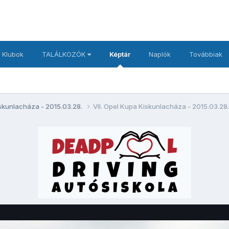
 Klubok
TALÁLKOZÓK
Képtár
Naplók
Továbbiak
iskunlacháza - 2015.03.28.
VII. Opel Kupa Kiskunlacháza - 2015.03.28.