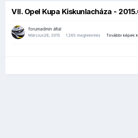
VII. Opel Kupa Kiskunlacháza - 2015
forumadmin
által
Március28, 2015
1.265 megtekintés
További képek 