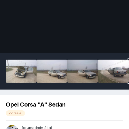
Image Tools
Opel Corsa "A" Sedan
corsa-a
forumadmin
által