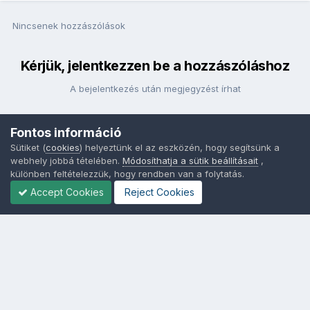
Nincsenek hozzászólások
Kérjük, jelentkezzen be a hozzászóláshoz
A bejelentkezés után megjegyzést írhat
Fontos információ
Bejelentkezés
Sütiket (
cookies
) helyeztünk el az eszközén, hogy segítsünk a
webhely jobbá tételében.
Módosíthatja a sütik beállításait
,
különben feltételezzük, hogy rendben van a folytatás.
Accept Cookies
Reject Cookies
Nyelvek
Adatvédelem
Sütik - Az Ön adatainak védelme fontos a számunkra -
MainPage.hu