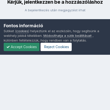
Kérjük, jelentkezzen be a hozzászóláshoz
A bejelentkezés után megjegyzést írhat
Fontos információ
Bejelentkezés
Sütiket (
cookies
) helyeztünk el az eszközén, hogy segítsünk a
webhely jobbá tételében.
Módosíthatja a sütik beállításait
,
különben feltételezzük, hogy rendben van a folytatás.
Accept Cookies
Reject Cookies
Nyelvek
Adatvédelem
Sütik - Az Ön adatainak védelme fontos a számunkra -
MainPage.hu
Powered by Invision Community