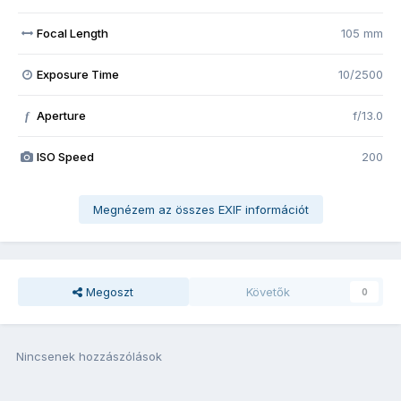
Focal Length
105 mm
Exposure Time
10/2500
Aperture
f/13.0
f
ISO Speed
200
Megnézem az összes EXIF információt
Megoszt
Követők
0
Nincsenek hozzászólások