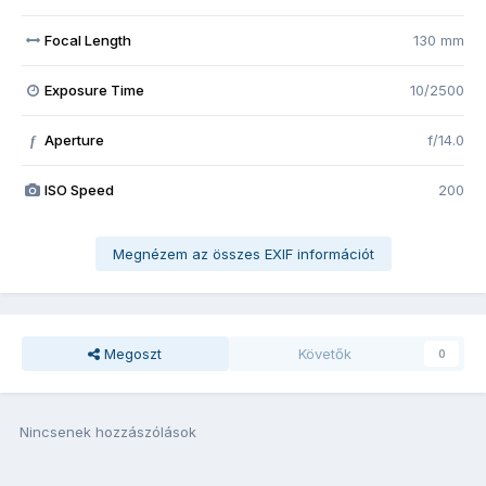
Focal Length
130 mm
Exposure Time
10/2500
Aperture
f/14.0
f
ISO Speed
200
Megnézem az összes EXIF információt
Megoszt
Követők
0
Nincsenek hozzászólások