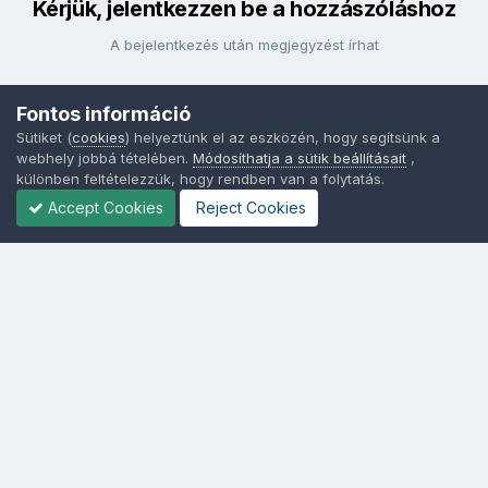
Kérjük, jelentkezzen be a hozzászóláshoz
A bejelentkezés után megjegyzést írhat
Fontos információ
Bejelentkezés
Sütiket (
cookies
) helyeztünk el az eszközén, hogy segítsünk a
webhely jobbá tételében.
Módosíthatja a sütik beállításait
,
különben feltételezzük, hogy rendben van a folytatás.
Accept Cookies
Reject Cookies
Nyelvek
Adatvédelem
Sütik - Az Ön adatainak védelme fontos a számunkra -
MainPage.hu
Powered by Invision Community