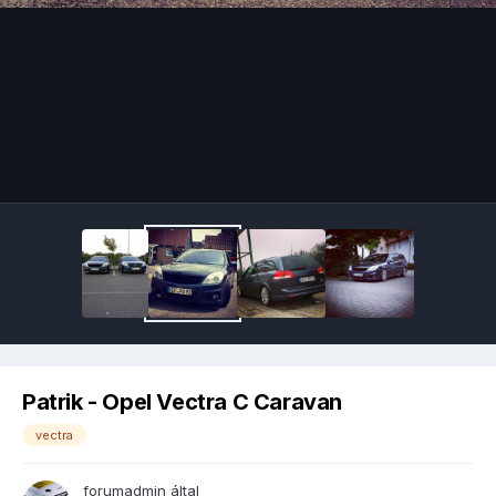
Image Tools
Patrik - Opel Vectra C Caravan
vectra
forumadmin
által