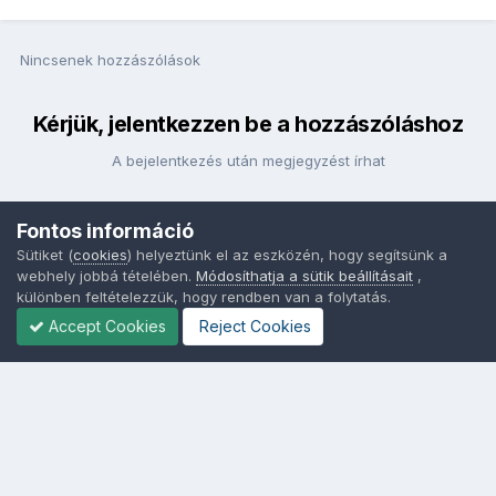
Nincsenek hozzászólások
Kérjük, jelentkezzen be a hozzászóláshoz
A bejelentkezés után megjegyzést írhat
Fontos információ
Bejelentkezés
Sütiket (
cookies
) helyeztünk el az eszközén, hogy segítsünk a
webhely jobbá tételében.
Módosíthatja a sütik beállításait
,
különben feltételezzük, hogy rendben van a folytatás.
Accept Cookies
Reject Cookies
Nyelvek
Adatvédelem
Sütik - Az Ön adatainak védelme fontos a számunkra -