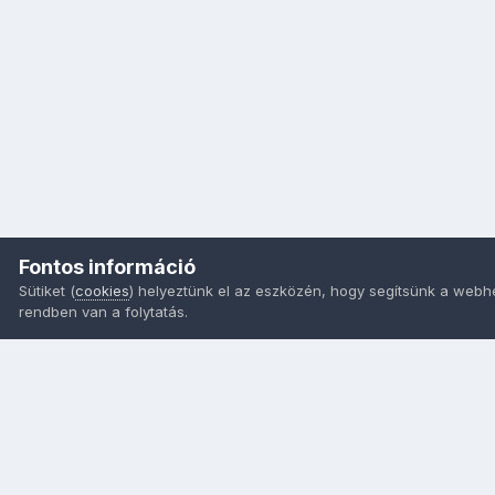
Fontos információ
Sütiket (
cookies
) helyeztünk el az eszközén, hogy segítsünk a webh
rendben van a folytatás.
Nyelvek