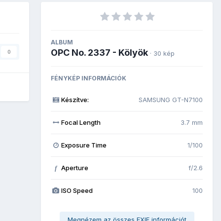
ALBUM
OPC No. 2337 - Kölyök
0
· 30 kép
FÉNYKÉP INFORMÁCIÓK
Készítve:
SAMSUNG GT-N7100
Focal Length
3.7 mm
Exposure Time
1/100
Aperture
f/2.6
f
ISO Speed
100
Megnézem az összes EXIF információt