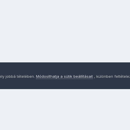
ely jobbá tételében.
Módosíthatja a sütik beállításait
, különben feltétel
Adatvédelem
Sütik - Az Ön adatainak védelme fontos a sz
MainPage.hu
Powered by Invision Community