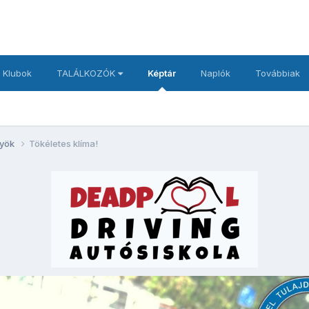
 Klubok
TALÁLKOZÓK
Képtár
Naplók
Továbbiak
lyök
Tökéletes klíma!