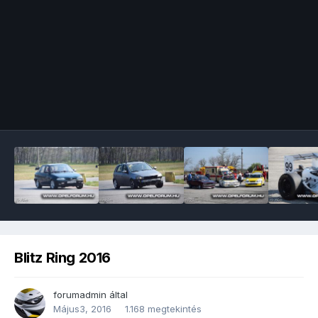
Image Tools
Blitz Ring 2016
forumadmin
által
Május3, 2016
1.168 megtekintés