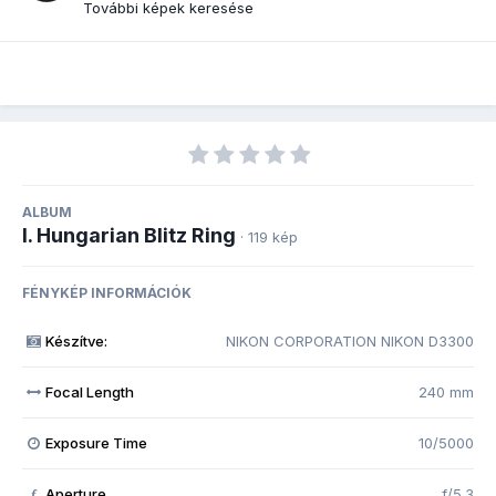
További képek keresése
ALBUM
I. Hungarian Blitz Ring
· 119 kép
FÉNYKÉP INFORMÁCIÓK
Készítve:
NIKON CORPORATION NIKON D3300
Focal Length
240 mm
Exposure Time
10/5000
Aperture
f/5.3
f