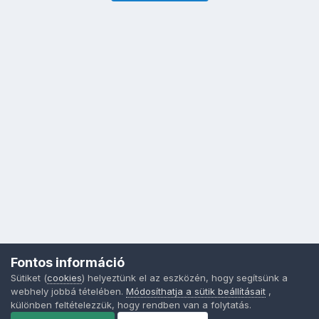
Fontos információ
Sütiket (
cookies
) helyeztünk el az eszközén, hogy segítsünk a
webhely jobbá tételében.
Módosíthatja a sütik beállításait
,
különben feltételezzük, hogy rendben van a folytatás.