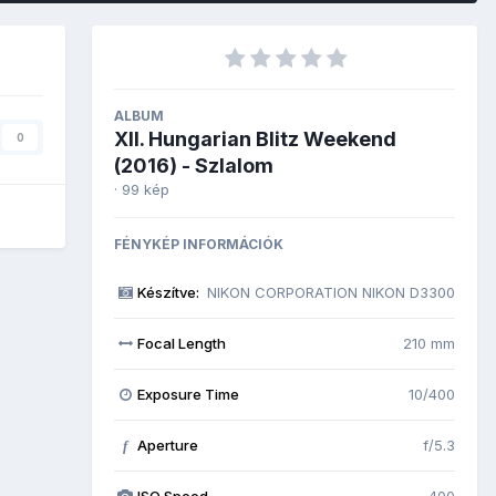
ALBUM
XII. Hungarian Blitz Weekend
0
(2016) - Szlalom
· 99 kép
FÉNYKÉP INFORMÁCIÓK
Készítve:
NIKON CORPORATION NIKON D3300
Focal Length
210 mm
Exposure Time
10/400
Aperture
f/5.3
f
ISO Speed
400