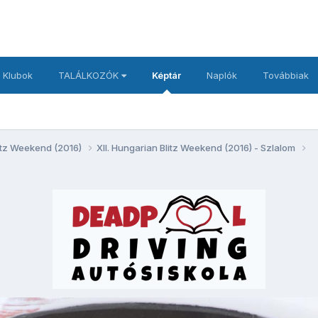
 Klubok
TALÁLKOZÓK
Képtár
Naplók
Továbbiak
litz Weekend (2016)
XII. Hungarian Blitz Weekend (2016) - Szlalom