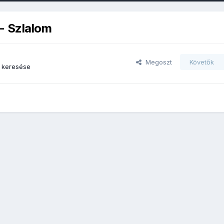
 - Szlalom
Megoszt
Követők
 keresése