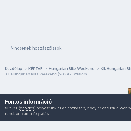
Nincsenek hozzászólások
Kezdőlap
KÉPTÁR
Hungarian Blitz Weekend
XII. Hungarian B
XII. Hungarian Blitz Weekend (2016) - Szlalom
Fontos információ
Sütiket (
cookies
) helyeztünk el az eszközén, hogy segítsünk a webh
rendben van a folytatás.
Nyelvek