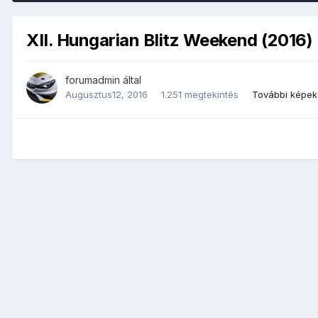
XII. Hungarian Blitz Weekend (2016)
forumadmin
által
Augusztus12, 2016
1.251 megtekintés
További képek