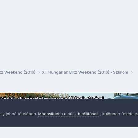
litz Weekend (2016)
XII. Hungarian Blitz Weekend (2016) - Szlalom
ely jobbá tételében.
Módosíthatja a sütik beállításait
, különben feltétel
Adatvédelem
Sütik - Az Ön adatainak védelme fontos a sz