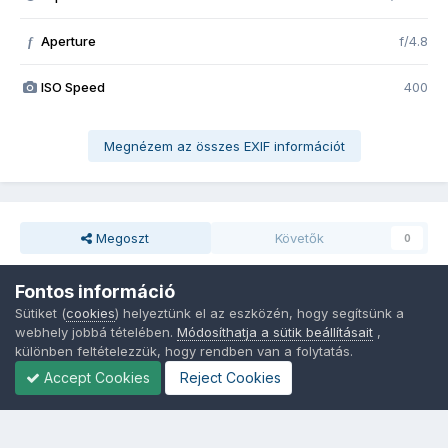
Aperture
f/4.8
f
ISO Speed
400
Megnézem az összes EXIF információt
Megoszt
Követők
0
Fontos információ
Nincsenek hozzászólások
Sütiket (
cookies
) helyeztünk el az eszközén, hogy segítsünk a
webhely jobbá tételében.
Módosíthatja a sütik beállításait
,
különben feltételezzük, hogy rendben van a folytatás.
Accept Cookies
Reject Cookies