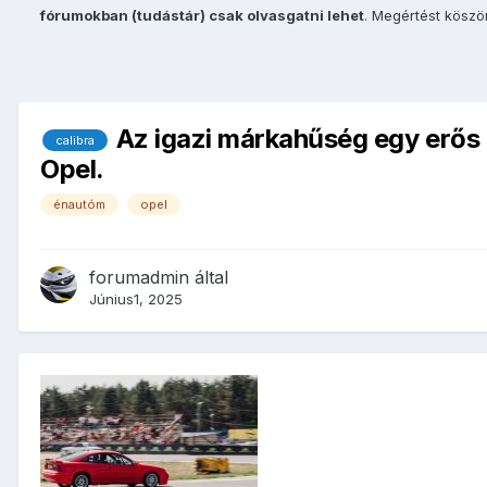
fórumokban (tudástár) csak olvasgatni lehet
. Megértést kösz
Az igazi márkahűség egy erős 
calibra
Opel.
énautóm
opel
forumadmin
által
Június1, 2025