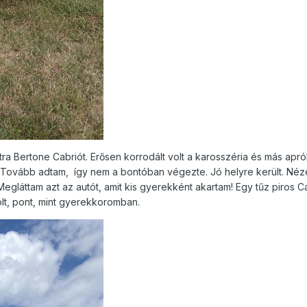
 Bertone Cabriót. Erősen korrodált volt a karosszéria és más apr
). Tovább adtam,
így nem a bontóban végezte. Jó helyre került. Né
gláttam azt az autót, amit kis gyerekként akartam! Egy tűz piros Cal
olt, pont, mint gyerekkoromban.