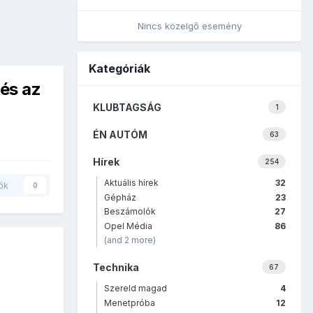
Nincs közelgő esemény
Kategóriák
 és az
KLUBTAGSÁG
1
ÉN AUTÓM
63
Hírek
254
Aktuális hírek
32
ők
0
Gépház
23
Beszámolók
27
Opel Média
86
(and 2 more)
Technika
67
Szereld magad
4
Menetpróba
12