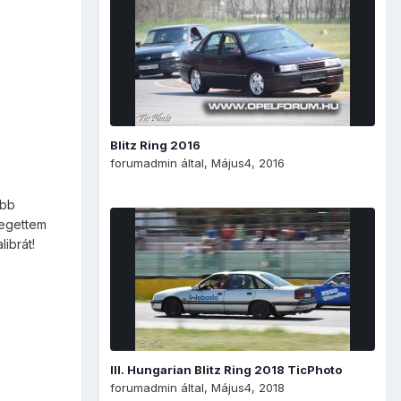
Blitz Ring 2016
forumadmin
által,
Május4, 2016
óbb
zegettem
ibrát!
III. Hungarian Blitz Ring 2018 TicPhoto
forumadmin
által,
Május4, 2018