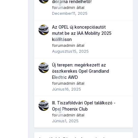
dioráma rendelhető!
0
forumadmin
által
December11, 2025
Az OPEL új koncepcióautót
mutat be az IAA Mobility 2025
0
kiállításon
forumadmin
által
Augusztus15, 2025
Új terepen: megérkezett az
összkerekes Opel Grandland
0
Electric AWD
forumadmin
által
Június16, 2025
III. Tiszaföldvári Opel találkozó -
Opel Phoenix Club
0
forumadmin
által
Június1, 2025