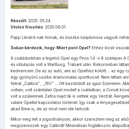
Készült
: 2025. 05.24.
Utolsó frissítés
: 2025.06.01.
Papp Lénárd-nak hívnak, és büszke tulajdonosa vagyok néhá
Sokan kérdezik, hogy: Miért pont Opel?
Ehhez kicsit vissz
A családunkban a legelső Opel egy Piros 1.4 -s 8 szelepes A C
és időutazás volt a Wartburg, Trabant után. Kiskoromban látt
kedvencem. De az az autó, ami az Opelhez kötött…. az egy cso
egy gyönyörű szürke áramvonalas sportkocsit. Nem láttam an
felirat ,,Calibra” , ,,16V” … Ott kezdődött az igazi Szerelem.
voltam, volt számtalan Opel modell a családban, a Corsát követ
volt a szüleimnek Zafira majd ők is vettek egy Vectrát. Renge
valami Opellel kapcsolatos történet. Így csak a lényegesebb
akad Bmw is, de az most nem ide tartozik.
Mikor meg lett a jogosítványom, akkor szereztem meg az első 
megszerezzek egy Calibrát! Minimálisan foglalkozós állapotban