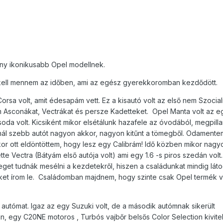
ny ikonikusabb Opel modellnek.
akell mennem az időben, ami az egész gyerekkoromban kezdődött.
orsa volt, amit édesapám vett. Ez a kisautó volt az első nem Szocial
am Asconákat, Vectrákat és persze Kadetteket.
Opel Manta volt az e
da volt. Kicsiként mikor elsétálunk hazafele az óvodából, megpilla
nál szebb autót nagyon akkor, nagyon kitűnt a tömegből. Odamente
 Akkor ott eldöntöttem, hogy lesz egy Calibrám! Idő közben mikor nag
te Vectra (Bátyám első autója volt) ami egy 1.6 -s piros szedán vol
teget tudnák mesélni a kezdetekről, hiszen a családunkat mindig láto
eket írom le. Családomban majdnem, hogy szinte csak Opel termék 
autómat. Igaz az egy Suzuki volt, de a második autómnak sikerült
, egy C20NE motoros , Turbós vajbőr belsős Color Selection kivitelt