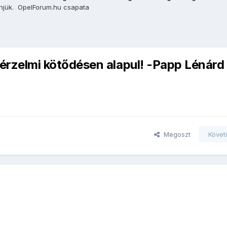
önjük. OpelForum.hu csapata
érzelmi kötődésen alapul! -Papp Lénárd
Megoszt
Követ