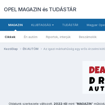
OPEL MAGAZIN és TUDÁSTÁR
MAGAZIN
KLUBTAGSÁG
TUDÁSTÁR
Magyar Opel
Cikkek
Én autóm
Riportok, interjúk
Beszámolók
Kezdőlap
ÉN AUTÓM
Az igazi márkahűség egy erős érzelmi köt
Oldalunk szerkezete változott.
2022-tő
l mint "
MAGAZIN
" működ