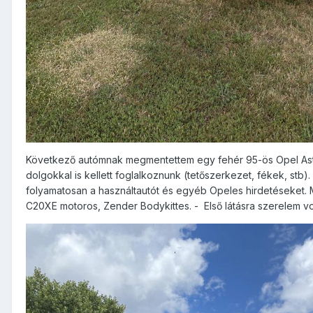
Következő autómnak megmentettem egy fehér 95-ös Opel Astra
dolgokkal is kellett foglalkoznunk (tetőszerkezet, fékek, stb
folyamatosan a használtautót és egyéb Opeles hirdetéseket. Me
C20XE motoros, Zender Bodykittes. -
Első látásra szerelem v