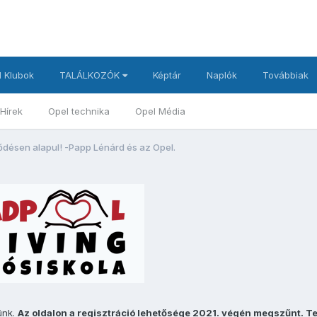
 Klubok
TALÁLKOZÓK
Képtár
Naplók
Továbbiak
Hírek
Opel technika
Opel Média
ődésen alapul! -Papp Lénárd és az Opel.
ünk.
Az oldalon a regisztráció lehetősége 2021. végén megszűnt. T