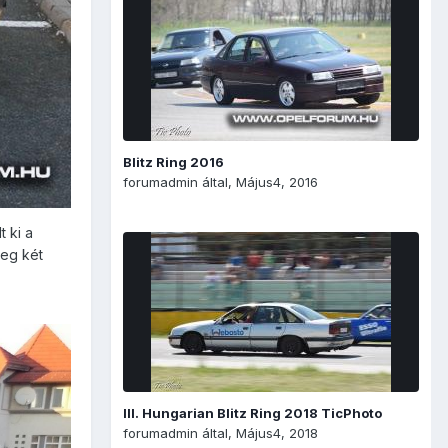
Blitz Ring 2016
forumadmin
által,
Május4, 2016
t ki a
leg két
III. Hungarian Blitz Ring 2018 TicPhoto
forumadmin
által,
Május4, 2018