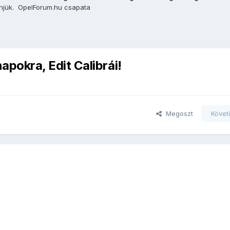
önjük. OpelForum.hu csapata
apokra, Edit Calibrái!
Megoszt
Követ