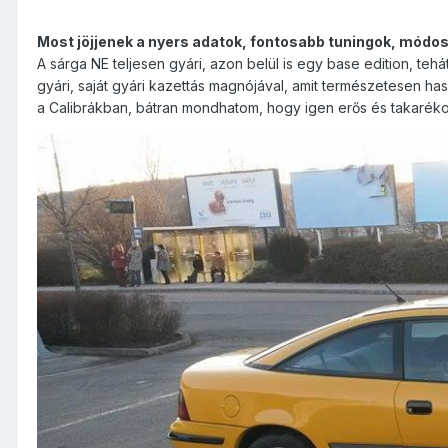
Most jöjjenek a nyers adatok, fontosabb tuningok, módos
A sárga NE teljesen gyári, azon belül is egy base edition, t
gyári, saját gyári kazettás magnójával, amit természetesen has
a Calibrákban, bátran mondhatom, hogy igen erős és takaréko