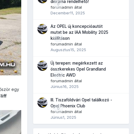
dioráma rendelhető!
0
forumadmin
által
December11, 2025
Az OPEL új koncepcióautót
mutat be az IAA Mobility 2025
0
kiállításon
forumadmin
által
Augusztus15, 2025
Új terepen: megérkezett az
összkerekes Opel Grandland
0
Electric AWD
forumadmin
által
Június16, 2025
lőször egy
liff
III. Tiszaföldvári Opel találkozó -
Opel Phoenix Club
0
forumadmin
által
Június1, 2025