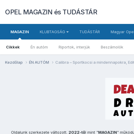
OPEL MAGAZIN és TUDÁSTÁR
MAGAZIN
KLUBTAGSÁG
TUDÁSTÁR
Magyar Opel
Cikkek
Én autóm
Riportok, interjúk
Beszámolók
Kezdőlap
ÉN AUTÓM
Calibra – Sportkocsi a mindennapokra, Edit
Oldalunk szerkezete változott.
2022-tő
l mint "
MAGAZIN
" működ