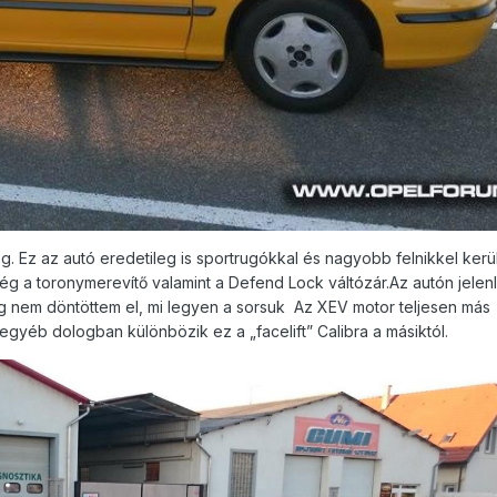
g. Ez az autó eredetileg is sportrugókkal és nagyobb felnikkel kerül
ltség a toronymerevítő valamint a Defend Lock váltózár.Az autón jelen
még nem döntöttem el, mi legyen a sorsuk Az XEV motor teljesen más
egyéb dologban különbözik ez a „facelift” Calibra a másiktól.