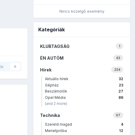
Nincs közelgő esemény
Kategóriák
KLUBTAGSÁG
1
ÉN AUTÓM
63
ők
0
Hírek
254
Aktuális hírek
32
Gépház
23
Beszámolók
27
Opel Média
86
(and 2 more)
Technika
67
Szereld magad
4
Menetpróba
12