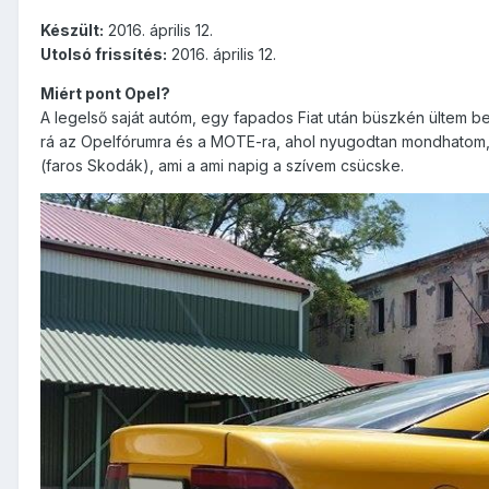
Készült:
2016. április 12.
Utolsó frissítés:
2016. április 12.
Miért pont Opel?
A legelső saját autóm, egy fapados Fiat után büszkén ültem 
rá az Opelfórumra és a MOTE-ra, ahol nyugodtan mondhatom, h
(faros Skodák), ami a ami napig a szívem csücske.