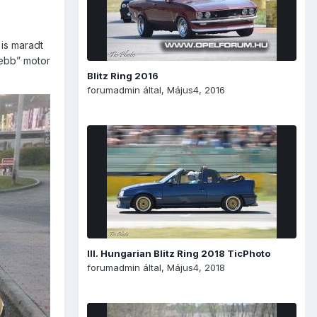
is maradt
ebb” motor
Blitz Ring 2016
forumadmin
által,
Május4, 2016
III. Hungarian Blitz Ring 2018 TicPhoto
forumadmin
által,
Május4, 2018