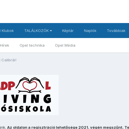
 Klubok
TALÁLKOZÓK
Képtár
Naplók
Továbbiak
Hírek
Opel technika
Opel Média
 Calibrái!
ünk.
Az oldalon a regisztráció lehetősége 2021. végén megszűnt. T