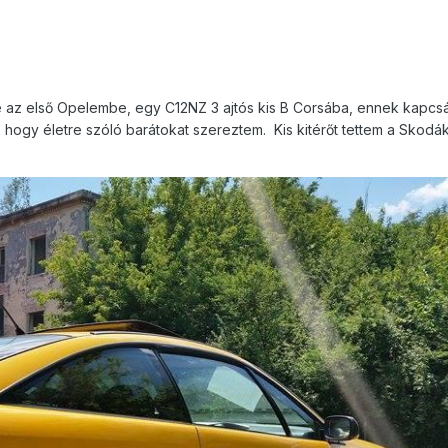
be az első Opelembe, egy C12NZ 3 ajtós kis B Corsába, ennek kapc
ogy életre szóló barátokat szereztem. Kis kitérőt tettem a Skodák