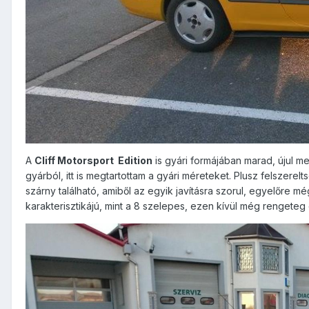
A
Cliff Motorsport Edition
is gyári formájában marad, újul me
gyárból, itt is megtartottam a gyári méreteket. Plusz felszere
szárny található, amiből az egyik javításra szorul, egyelőre 
karakterisztikájú, mint a 8 szelepes, ezen kívül még rengeteg 