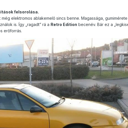
ítások felsorolása.
ehát még elektromos ablakemelő sincs benne. Magassága, gumimérete 
ználok is. Így „ragadt” rá a
Retro Edition
becenév. Bár ez a „legkis
s erőforrás.