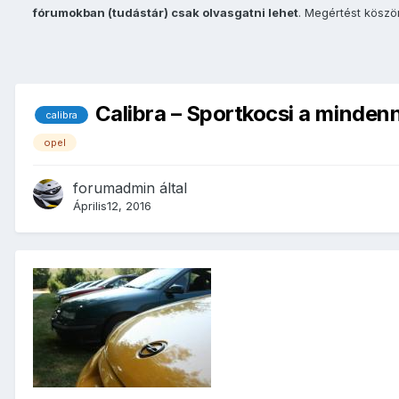
fórumokban (tudástár) csak olvasgatni lehet
. Megértést kösz
Calibra – Sportkocsi a mindenn
calibra
opel
forumadmin
által
Április12, 2016