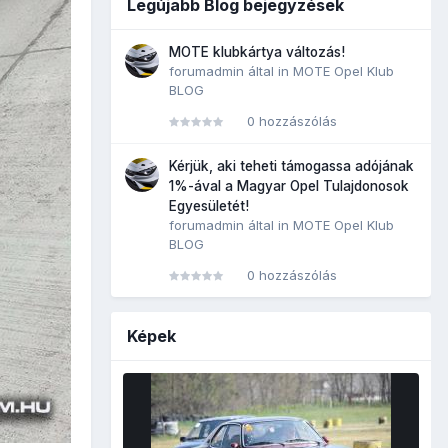
Legújabb Blog bejegyzések
MOTE klubkártya változás!
forumadmin
által in
MOTE Opel Klub
BLOG
0 hozzászólás
Kérjük, aki teheti támogassa adójának
1%-ával a Magyar Opel Tulajdonosok
Egyesületét!
forumadmin
által in
MOTE Opel Klub
BLOG
0 hozzászólás
Képek