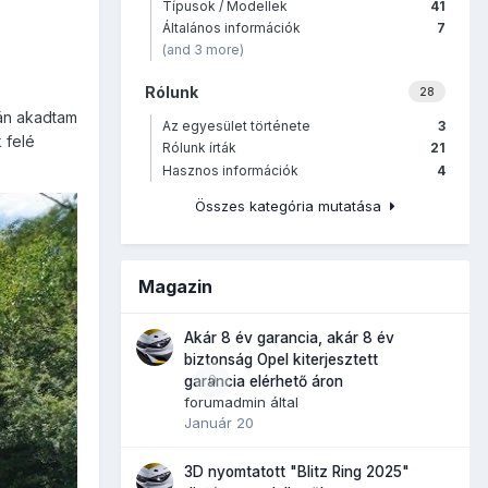
Típusok / Modellek
41
Általános információk
7
(and 3 more)
Rólunk
28
sán akadtam
Az egyesület története
3
 felé
Rólunk írták
21
Hasznos információk
4
Összes kategória mutatása
Magazin
Akár 8 év garancia, akár 8 év
biztonság Opel kiterjesztett
0
garancia elérhető áron
forumadmin
által
Január 20
3D nyomtatott "Blitz Ring 2025"