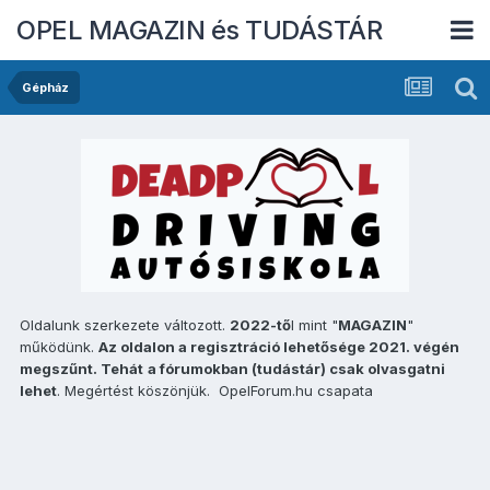
OPEL MAGAZIN és TUDÁSTÁR
Gépház
Oldalunk szerkezete változott.
2022-tő
l mint "
MAGAZIN
"
működünk.
Az oldalon a regisztráció lehetősége 2021. végén
megszűnt. Tehát
a fórumokban (tudástár) csak olvasgatni
lehet
. Megértést köszönjük. OpelForum.hu csapata