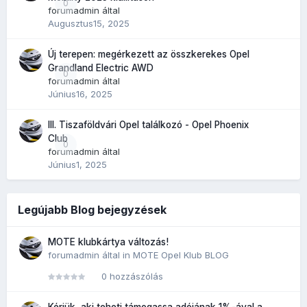
0
forumadmin
által
Augusztus15, 2025
Új terepen: megérkezett az összkerekes Opel
Grandland Electric AWD
0
forumadmin
által
Június16, 2025
III. Tiszaföldvári Opel találkozó - Opel Phoenix
Club
0
forumadmin
által
Június1, 2025
Legújabb Blog bejegyzések
MOTE klubkártya változás!
forumadmin
által in
MOTE Opel Klub BLOG
0 hozzászólás