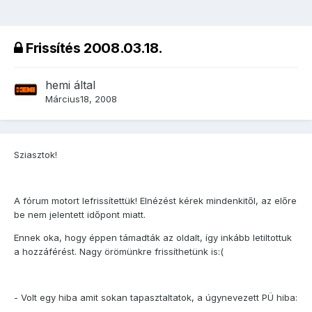
Frissítés 2008.03.18.
hemi
által
Március18, 2008
Sziasztok!
A fórum motort lefrissítettük! Elnézést kérek mindenkitől, az előre
be nem jelentett időpont miatt.
Ennek oka, hogy éppen támadták az oldalt, így inkább letiltottuk
a hozzáférést. Nagy örömünkre frissíthetünk is:(
- Volt egy hiba amit sokan tapasztaltatok, a úgynevezett PÜ hiba: