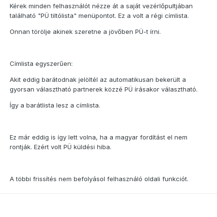
Kérek minden felhasználót nézze át a saját vezérlőpultjában
található "PÜ tiltólista" menüpontot. Ez a volt a régi címlista.
Onnan törölje akinek szeretne a jövőben PÜ-t írni.
Címlista egyszerűen:
Akit eddig barátodnak jelöltél az automatikusan bekerült a
gyorsan választható partnerek közzé PÜ írásakor választható.
Így a barátlista lesz a címlista.
Ez már eddig is így lett volna, ha a magyar fordítást el nem
rontják. Ezért volt PÜ küldési hiba.
A többi frissítés nem befolyásol felhasználó oldali funkciót.