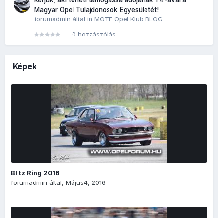
Kérjük, aki teheti támogassa adójának 1%-ával a
Magyar Opel Tulajdonosok Egyesületét!
forumadmin
által in
MOTE Opel Klub BLOG
0 hozzászólás
Képek
Blitz Ring 2016
forumadmin
által,
Május4, 2016