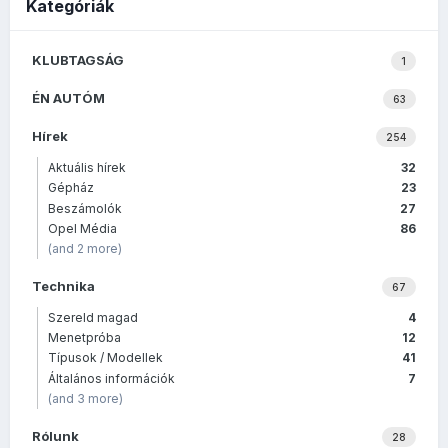
Kategóriák
KLUBTAGSÁG
1
ÉN AUTÓM
63
Hírek
254
Aktuális hírek
32
Gépház
23
Beszámolók
27
Opel Média
86
(and 2 more)
Technika
67
Szereld magad
4
Menetpróba
12
Típusok / Modellek
41
Általános információk
7
(and 3 more)
Rólunk
28