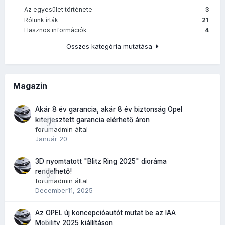
Az egyesület története
3
Rólunk írták
21
Hasznos információk
4
Összes kategória mutatása
Magazin
Akár 8 év garancia, akár 8 év biztonság Opel
kiterjesztett garancia elérhető áron
0
forumadmin
által
Január 20
3D nyomtatott "Blitz Ring 2025" dioráma
rendelhető!
0
forumadmin
által
December11, 2025
Az OPEL új koncepcióautót mutat be az IAA
Mobility 2025 kiállításon