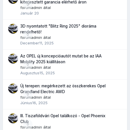
kiterjesztett garancia elérhető áron
0
forumadmin
által
Január 20
3D nyomtatott "Blitz Ring 2025" dioráma
rendelhető!
0
forumadmin
által
December11, 2025
Az OPEL új koncepcióautót mutat be az IAA
Mobility 2025 kiállításon
0
forumadmin
által
Augusztus15, 2025
Új terepen: megérkezett az összkerekes Opel
Grandland Electric AWD
0
forumadmin
által
Június16, 2025
III. Tiszaföldvári Opel találkozó - Opel Phoenix
Club
0
forumadmin
által