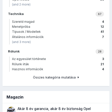
(and 2 more)
Technika
67
Szereld magad
4
Menetpróba
12
Típusok / Modellek
41
Általános információk
7
(and 3 more)
Rólunk
28
Az egyesület története
3
Rólunk írták
21
Hasznos információk
4
Összes kategória mutatása
Magazin
Akár 8 év garancia, akár 8 év biztonság Opel