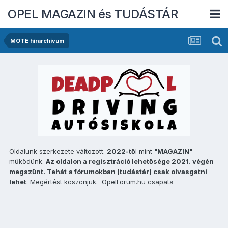
OPEL MAGAZIN és TUDÁSTÁR
MOTE hírarchívum
Oldalunk szerkezete változott.
2022-tő
l mint "
MAGAZIN
"
működünk.
Az oldalon a regisztráció lehetősége 2021. végén
megszűnt. Tehát
a fórumokban (tudástár) csak olvasgatni
lehet
. Megértést köszönjük. OpelForum.hu csapata