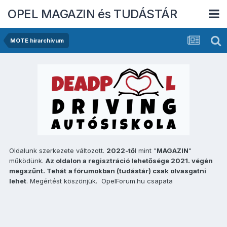
OPEL MAGAZIN és TUDÁSTÁR
MOTE hírarchívum
Oldalunk szerkezete változott.
2022-tő
l mint "
MAGAZIN
"
működünk.
Az oldalon a regisztráció lehetősége 2021. végén
megszűnt. Tehát
a fórumokban (tudástár) csak olvasgatni
lehet
. Megértést köszönjük. OpelForum.hu csapata