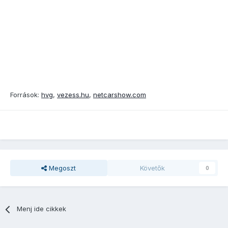
Források:
hvg
,
vezess.hu
,
netcarshow.com
Megoszt
Követők
0
Menj ide cikkek