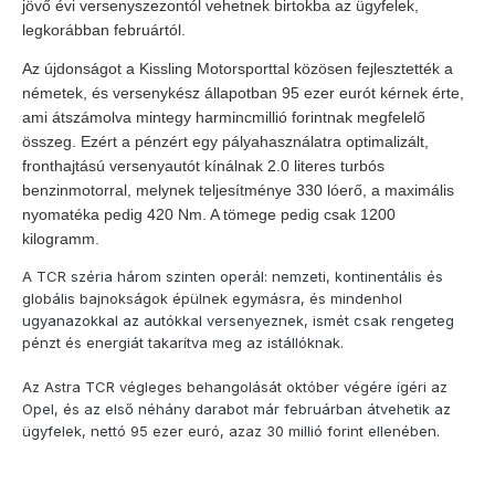
jövő évi versenyszezontól vehetnek birtokba az ügyfelek,
legkorábban februártól.
Az újdonságot a Kissling Motorsporttal közösen fejlesztették a
németek, és versenykész állapotban 95 ezer eurót kérnek érte,
ami átszámolva mintegy harmincmillió forintnak megfelelő
összeg. Ezért a pénzért egy pályahasználatra optimalizált,
fronthajtású versenyautót kínálnak 2.0 literes turbós
benzinmotorral, melynek teljesítménye 330 lóerő, a maximális
nyomatéka pedig 420 Nm. A tömege pedig csak 1200
kilogramm.
A TCR széria három szinten operál: nemzeti, kontinentális és
globális bajnokságok épülnek egymásra, és mindenhol
ugyanazokkal az autókkal versenyeznek, ismét csak rengeteg
pénzt és energiát takarítva meg az istállóknak.
Az Astra TCR végleges behangolását október végére ígéri az
Opel, és az első néhány darabot már februárban átvehetik az
ügyfelek, nettó 95 ezer euró, azaz 30 millió forint ellenében.