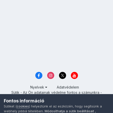
Nyelvek
Adatvédelem
Sütik - Az Ön adatainak védelme fontos a számunkra -
MainPage.hu
Fontos információ
Powered by Invision Community
Sütiket (
cookies
) helyeztünk el az eszközén, hogy segítsünk a
webhely jobbá tételében.
Módosíthatja a sütik beállításait
,