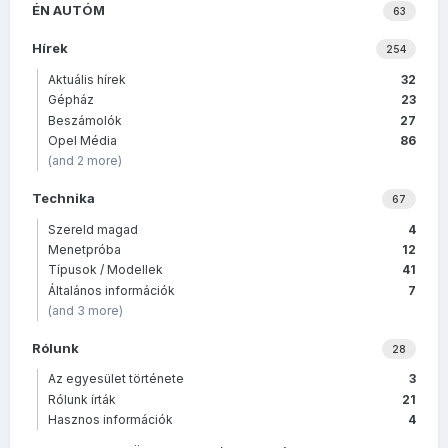
ÉN AUTÓM
63
Hírek
254
Aktuális hírek
32
Gépház
23
Beszámolók
27
Opel Média
86
(and 2 more)
Technika
67
Szereld magad
4
Menetpróba
12
Típusok / Modellek
41
Általános információk
7
(and 3 more)
Rólunk
28
Az egyesület története
3
Rólunk írták
21
Hasznos információk
4