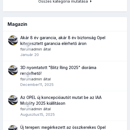
Összes kategória mutatása
Magazin
Akár 8 év garancia, akár 8 év biztonság Opel
kiterjesztett garancia elérhető áron
0
forumadmin
által
Január 20
3D nyomtatott "Blitz Ring 2025" dioráma
rendelhető!
0
forumadmin
által
December11, 2025
Az OPEL új koncepcióautót mutat be az IAA
Mobility 2025 kiállításon
0
forumadmin
által
Augusztus15, 2025
Új terepen: megérkezett az összkerekes Opel