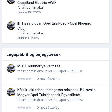
Grandland Electric AWD
0
forumadmin
által
Június16, 2025
III. Tiszaföldvári Opel találkozó - Opel Phoenix
Club
0
forumadmin
által
Június1, 2025
Legújabb Blog bejegyzések
MOTE klubkártya változás!
forumadmin
által in
MOTE Opel Klub BLOG
0 hozzászólás
Kérjük, aki teheti támogassa adójának 1%-ával a
Magyar Opel Tulajdonosok Egyesületét!
forumadmin
által in
MOTE Opel Klub BLOG
0 hozzászólás