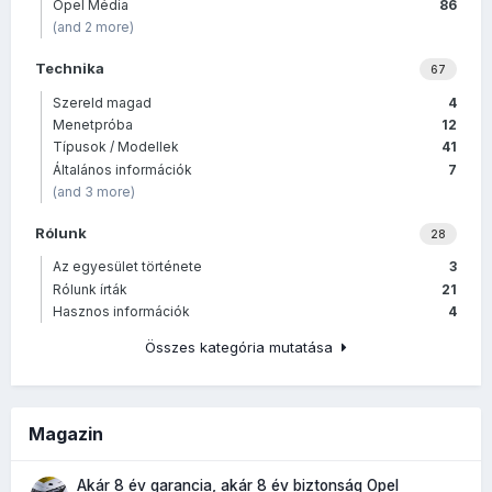
Opel Média
86
(and 2 more)
Technika
67
Szereld magad
4
Menetpróba
12
Típusok / Modellek
41
Általános információk
7
(and 3 more)
Rólunk
28
Az egyesület története
3
Rólunk írták
21
Hasznos információk
4
Összes kategória mutatása
Magazin
Akár 8 év garancia, akár 8 év biztonság Opel