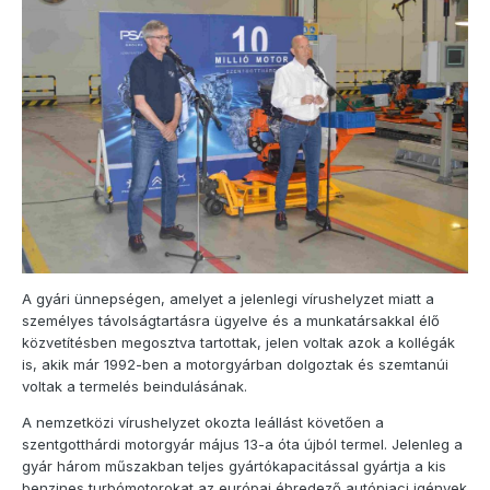
A gyári ünnepségen, amelyet a jelenlegi vírushelyzet miatt a
személyes távolságtartásra ügyelve és a munkatársakkal élő
közvetítésben megosztva tartottak, jelen voltak azok a kollégák
is, akik már 1992-ben a motorgyárban dolgoztak és szemtanúi
voltak a termelés beindulásának.
A nemzetközi vírushelyzet okozta leállást követően a
szentgotthárdi motorgyár május 13-a óta újból termel. Jelenleg a
gyár három műszakban teljes gyártókapacitással gyártja a kis
benzines turbómotorokat az európai ébredező autópiaci igények