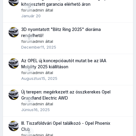
kiterjesztett garancia elérhető áron
0
forumadmin
által
Január 20
3D nyomtatott "Blitz Ring 2025" dioráma
rendelhető!
0
forumadmin
által
December11, 2025
Az OPEL új koncepcióautót mutat be az IAA
Mobility 2025 kiállításon
0
forumadmin
által
Augusztus15, 2025
Új terepen: megérkezett az összkerekes Opel
Grandland Electric AWD
0
forumadmin
által
Június16, 2025
III. Tiszaföldvári Opel találkozó - Opel Phoenix
Club
0
forumadmin
által