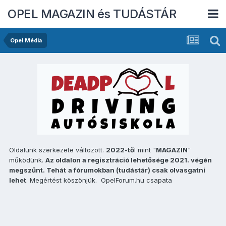
OPEL MAGAZIN és TUDÁSTÁR
Opel Média
Oldalunk szerkezete változott.
2022-tő
l mint "
MAGAZIN
"
működünk.
Az oldalon a regisztráció lehetősége 2021. végén
megszűnt. Tehát
a fórumokban (tudástár) csak olvasgatni
lehet
. Megértést köszönjük. OpelForum.hu csapata