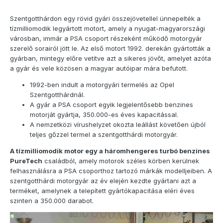
Szentgotthárdon egy rövid gyári összejövetellel ünnepelték a
tízmilliomodik legyártott motort, amely a nyugat-magyarországi
városban, immár a PSA csoport részeként működő motorgyár
szerelő sorairól jött le. Az első motort 1992. derekán gyártották a
gyárban, mintegy előre vetítve azt a sikeres jövőt, amelyet azóta
a gyár és vele közösen a magyar autóipar mára befutott.
1992-ben indult a motorgyári termelés az Opel
Szentgotthárdnál.
A gyár a PSA csoport egyik legjelentősebb benzines
motorját gyártja, 350.000-es éves kapacitással.
A nemzetközi vírushelyzet okozta leállást követően újból
teljes gőzzel termel a szentgotthárdi motorgyár.
A tízmilliomodik motor egy a háromhengeres turbó benzines
PureTech
családból, amely motorok széles körben kerülnek
felhasználásra a PSA csoporthoz tartozó márkák modelljeiben. A
szentgotthárdi motorgyár az év elején kezdte gyártani azt a
terméket, amelynek a telepített gyártókapacitása eléri éves
szinten a 350.000 darabot.