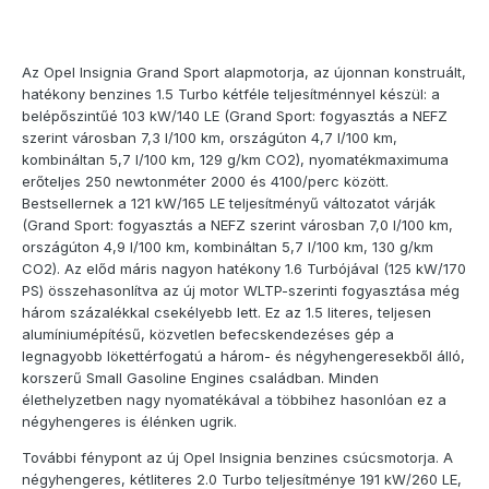
Az Opel Insignia Grand Sport alapmotorja, az újonnan konstruált,
hatékony benzines 1.5 Turbo kétféle teljesítménnyel készül: a
belépőszintűé 103 kW/140 LE (Grand Sport: fogyasztás a NEFZ
szerint városban 7,3 l/100 km, országúton 4,7 l/100 km,
kombináltan 5,7 l/100 km, 129 g/km CO2), nyomatékmaximuma
erőteljes 250 newtonméter 2000 és 4100/perc között.
Bestsellernek a 121 kW/165 LE teljesítményű változatot várják
(Grand Sport: fogyasztás a NEFZ szerint városban 7,0 l/100 km,
országúton 4,9 l/100 km, kombináltan 5,7 l/100 km, 130 g/km
CO2). Az előd máris nagyon hatékony 1.6 Turbójával (125 kW/170
PS) összehasonlítva az új motor WLTP-szerinti fogyasztása még
három százalékkal csekélyebb lett. Ez az 1.5 literes, teljesen
alumíniumépítésű, közvetlen befecskendezéses gép a
legnagyobb lökettérfogatú a három- és négyhengeresekből álló,
korszerű Small Gasoline Engines családban. Minden
élethelyzetben nagy nyomatékával a többihez hasonlóan ez a
négyhengeres is élénken ugrik.
További fénypont az új Opel Insignia benzines csúcsmotorja. A
négyhengeres, kétliteres 2.0 Turbo teljesítménye 191 kW/260 LE,