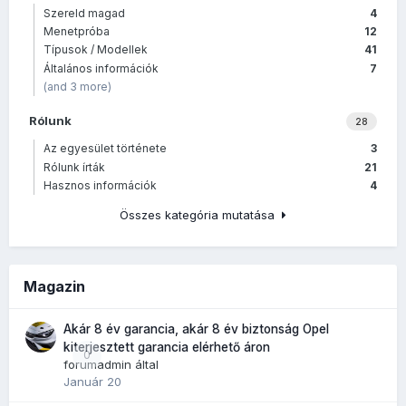
Szereld magad
4
Menetpróba
12
Típusok / Modellek
41
Általános információk
7
(and 3 more)
Rólunk
28
Az egyesület története
3
Rólunk írták
21
Hasznos információk
4
Összes kategória mutatása
Magazin
Akár 8 év garancia, akár 8 év biztonság Opel
kiterjesztett garancia elérhető áron
0
forumadmin
által
Január 20