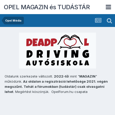
OPEL MAGAZIN és TUDÁSTÁR
Opel Média
Oldalunk szerkezete változott.
2022-tő
l mint "
MAGAZIN
"
működünk.
Az oldalon a regisztráció lehetősége 2021. végén
megszűnt. Tehát
a fórumokban (tudástár) csak olvasgatni
lehet
. Megértést köszönjük. OpelForum.hu csapata