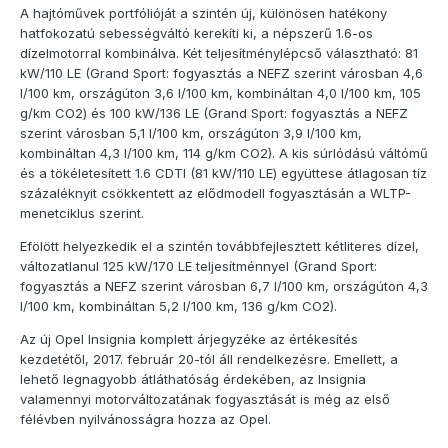
A hajtóművek portfólióját a szintén új, különösen hatékony
hatfokozatú sebességváltó kerekíti ki, a népszerű 1.6-os
dízelmotorral kombinálva. Két teljesítménylépcső választható: 81
kW/110 LE (Grand Sport: fogyasztás a NEFZ szerint városban 4,6
l/100 km, országúton 3,6 l/100 km, kombináltan 4,0 l/100 km, 105
g/km CO2) és 100 kW/136 LE (Grand Sport: fogyasztás a NEFZ
szerint városban 5,1 l/100 km, országúton 3,9 l/100 km,
kombináltan 4,3 l/100 km, 114 g/km CO2). A kis súrlódású váltómű
és a tökéletesített 1.6 CDTI (81 kW/110 LE) együttese átlagosan tíz
százaléknyit csökkentett az elődmodell fogyasztásán a WLTP-
menetciklus szerint.
Efölött helyezkedik el a szintén továbbfejlesztett kétliteres dízel,
változatlanul 125 kW/170 LE teljesítménnyel (Grand Sport:
fogyasztás a NEFZ szerint városban 6,7 l/100 km, országúton 4,3
l/100 km, kombináltan 5,2 l/100 km, 136 g/km CO2).
Az új Opel Insignia komplett árjegyzéke az értékesítés
kezdetétől, 2017. február 20-tól áll rendelkezésre. Emellett, a
lehető legnagyobb átláthatóság érdekében, az Insignia
valamennyi motorváltozatának fogyasztását is még az első
félévben nyilvánosságra hozza az Opel.