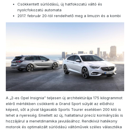
Csökkentett súrlódású, új hatfokozatú váltó és
nyolcfokozatú automata
2017. február 20-tól rendelhető meg a limuzin és a kombi
A „2-es Opel Insignia” teljesen új architektúrája 175 kilogrammot
elérő mértékben csökkenti a Grand Sport súlyát az elődhöz
képest, sőt a jóval tágasabb Sports Tourer esetében 200 kiló is
lehet a nyereség. Emellett az új, hallatlanul precíz kormányzás is
hozzájárul a menetdinamika javulásához. Rendkívül hatékony
motorok és optimalizált súrlódású váltóművek széles választéka