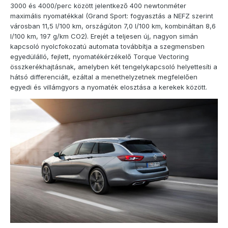
3000 és 4000/perc között jelentkező 400 newtonméter
maximális nyomatékkal (Grand Sport: fogyasztás a NEFZ szerint
városban 11,5 l/100 km, országúton 7,0 l/100 km, kombináltan 8,6
l/100 km, 197 g/km CO2). Erejét a teljesen új, nagyon simán
kapcsoló nyolcfokozatú automata továbbítja a szegmensben
egyedülálló, fejlett, nyomatékérzékelő Torque Vectoring
összkerékhajtásnak, amelyben két tengelykapcsoló helyettesíti a
hátsó differenciált, ezáltal a menethelyzetnek megfelelően
egyedi és villámgyors a nyomaték elosztása a kerekek között.