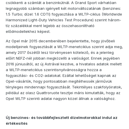
csökkenti a számlát a benzinkútnál. A Grand Sport várhatóan
legnagyobb számban igényelt két motorváltozatának (benzines:
1.5 Turbo; dízel: 1.6 CDTI) fogyasztása a WLTP-ciklus (Worldwide
Harmonized Light-Duty Vehicles Test Procedure) szerint három-
tíz százalékkal ment lejjebb az összehasonlítható
elődmodellekhez képest.
Az Opel már 2015 decemberében bejelentette, hogy jövőbeli
modelljeinek fogyasztását a WLTP-menetciklus szerint adja meg,
amely 2017 őszétől lesz törvényesen kötelező, és a jelenleg
előírt NEFZ-nél jobban megközelíti a valóságot. Ennek jegyében
2016 júniusától, az új Astrával kezdve, a hivatalos adatok mellett
a WLTP-menetciklus szerintisnyilvánosságra hozza a
fogyasztási- és CO2-adatokat. Ezáltal lehetőséget kapnak az
Opel-vásárlók, hogy pontosabban megítélhessék járművük
tényleges mindennapi fogyasztását. Tekintélyes szakfolyóiratok,
például az olasz Quattroruote tesztjei máris kimutatták, hogy az
Opel WLTP szerinti adatai nagyon közel állnak a valósághoz.
Új benzines- és továbbfejlesztett dízelmotorokkal indul az
értékesítés