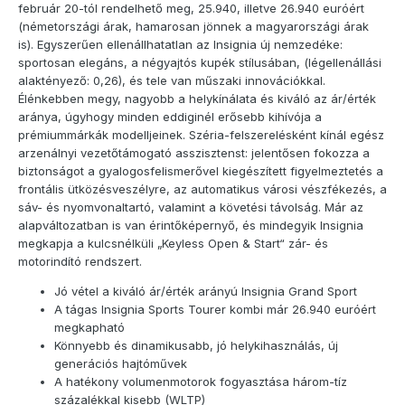
február 20-tól rendelhető meg, 25.940, illetve 26.940 euróért
(németországi árak, hamarosan jönnek a magyarországi árak
is). Egyszerűen ellenállhatatlan az Insignia új nemzedéke:
sportosan elegáns, a négyajtós kupék stílusában, (légellenállási
alaktényező: 0,26), és tele van műszaki innovációkkal.
Élénkebben megy, nagyobb a helykínálata és kiváló az ár/érték
aránya, úgyhogy minden eddiginél erősebb kihívója a
prémiummárkák modelljeinek. Széria-felszerelésként kínál egész
arzenálnyi vezetőtámogató asszisztenst: jelentősen fokozza a
biztonságot a gyalogosfelismerővel kiegészített figyelmeztetés a
frontális ütközésveszélyre, az automatikus városi vészfékezés, a
sáv- és nyomvonaltartó, valamint a követési távolság. Már az
alapváltozatban is van érintőképernyő, és mindegyik Insignia
megkapja a kulcsnélküli „Keyless Open & Start“ zár- és
motorindító rendszert.
Jó vétel a kiváló ár/érték arányú Insignia Grand Sport
A tágas Insignia Sports Tourer kombi már 26.940 euróért
megkapható
Könnyebb és dinamikusabb, jó helykihasználás, új
generációs hajtóművek
A hatékony volumenmotorok fogyasztása három-tíz
százalékkal kisebb (WLTP)