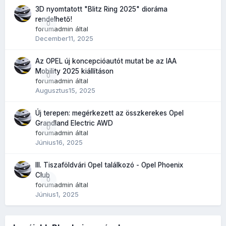
3D nyomtatott "Blitz Ring 2025" dioráma
rendelhető!
0
forumadmin
által
December11, 2025
Az OPEL új koncepcióautót mutat be az IAA
Mobility 2025 kiállításon
0
forumadmin
által
Augusztus15, 2025
Új terepen: megérkezett az összkerekes Opel
Grandland Electric AWD
0
forumadmin
által
Június16, 2025
III. Tiszaföldvári Opel találkozó - Opel Phoenix
Club
0
forumadmin
által
Június1, 2025