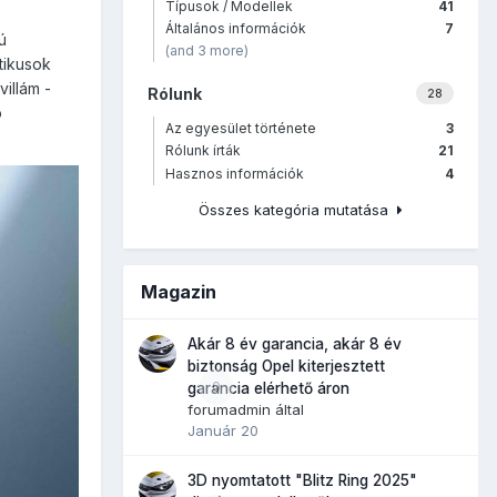
Típusok / Modellek
41
Általános információk
7
ú
(and 3 more)
tikusok
villám -
Rólunk
28
ó
Az egyesület története
3
Rólunk írták
21
Hasznos információk
4
Összes kategória mutatása
Magazin
Akár 8 év garancia, akár 8 év
biztonság Opel kiterjesztett
0
garancia elérhető áron
forumadmin
által
Január 20
3D nyomtatott "Blitz Ring 2025"