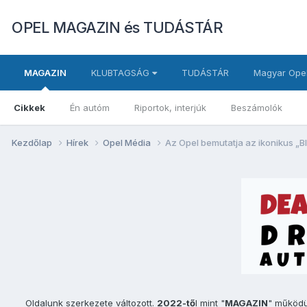
OPEL MAGAZIN és TUDÁSTÁR
MAGAZIN
KLUBTAGSÁG
TUDÁSTÁR
Magyar Opel
Cikkek
Én autóm
Riportok, interjúk
Beszámolók
Kezdőlap
Hírek
Opel Média
Az Opel bemutatja az ikonikus „Bl
Oldalunk szerkezete változott.
2022-tő
l mint "
MAGAZIN
" működ