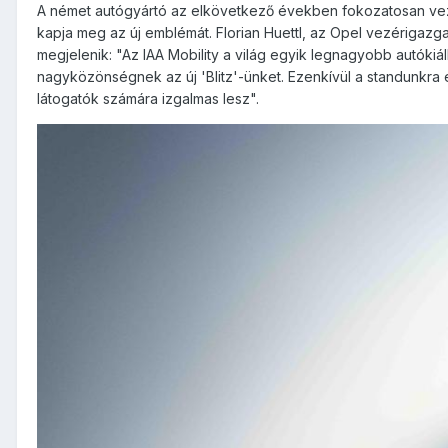
A német autógyártó az elkövetkező években fokozatosan vezeti
kapja meg az új emblémát. Florian Huettl, az Opel vezérigazga
megjelenik: "Az IAA Mobility a világ egyik legnagyobb autókiá
nagyközönségnek az új 'Blitz'-ünket. Ezenkívül a standunkra 
látogatók számára izgalmas lesz".