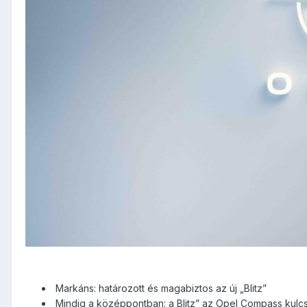
Markáns: határozott és magabiztos az új „Blitz”
Mindig a középpontban: a Blitz” az Opel Compass kulc