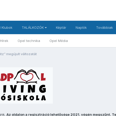
 Klubok
TALÁLKOZÓK
Képtár
Naplók
Továbbiak
Hírek
Opel technika
Opel Média
itz” megújult változatát
ünk.
Az oldalon a regisztráció lehetősége 2021. végén megszűnt. T