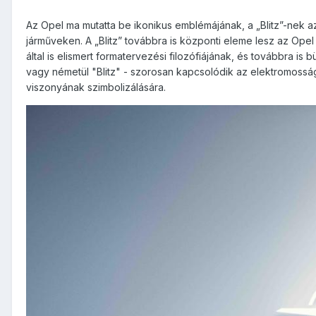
Az Opel ma mutatta be ikonikus emblémájának, a „Blitz”-nek 
járműveken. A „Blitz” továbbra is központi eleme lesz az Ope
által is elismert formatervezési filozófiájának, és továbbra is
vagy németül "Blitz" - szorosan kapcsolódik az elektromossá
viszonyának szimbolizálására.