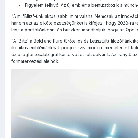
Figyelem felhívó: Az új embléma bemutatkozik a müncheni
"A mi 'Blitz'-ünk aktuálisabb, mint valaha. Nemcsak az innováci
hanem azt az elkötelezettségünket is kifejezi, hogy 2028-ra t
lesz a portfóliónkban, és büszkén mondhatjuk, hogy az Opel e
"A 'Blitz' a Bold and Pure (Erőteljes és Letisztult) filozófiánk i
ikonikus emblémánknak progresszív, modern megjelenést köl
ez a legfontosabb grafikai tervezési alapelvünk. Az iránytű a
formatervezési alelnök.