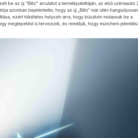
 be az új "Blitz" arculatot a termékpalettáján, az első szériaautó
tója azonban bejelentette, hogy az új „Blitz” már idén hangsúlyosan
llítása, ezért tökéletes helyszín arra, hogy büszkén mutassuk be a
egy meglepetést is tervezünk, és reméljük, hogy müncheni jelenlétü