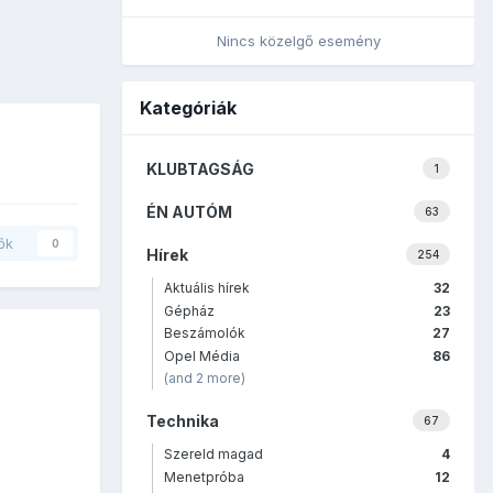
Nincs közelgő esemény
Kategóriák
KLUBTAGSÁG
1
ÉN AUTÓM
63
ők
0
Hírek
254
Aktuális hírek
32
Gépház
23
Beszámolók
27
Opel Média
86
(and 2 more)
Technika
67
Szereld magad
4
Menetpróba
12