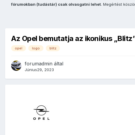
fórumokban (tudástár) csak olvasgatni lehet
. Megértést kösz
Az Opel bemutatja az ikonikus „Blitz
opel
logo
blitz
forumadmin
által
Június29, 2023