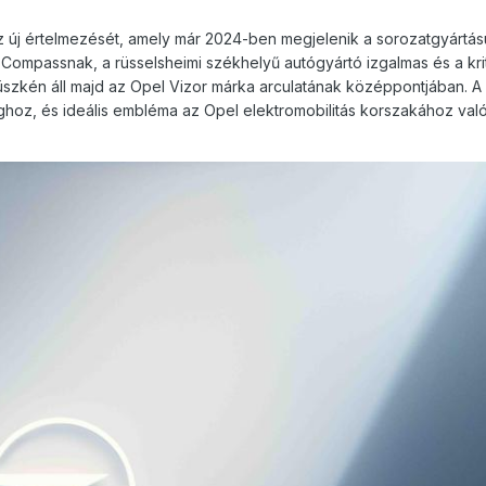
az új értelmezését, amely már 2024-ben megjelenik a sorozatgyártás
l Compassnak, a rüsselsheimi székhelyű autógyártó izgalmas és a kri
 büszkén áll majd az Opel Vizor márka arculatának középpontjában. A 
ghoz, és ideális embléma az Opel elektromobilitás korszakához val