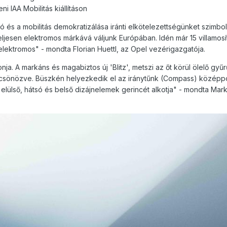
 IAA Mobilitás kiállításon
ó és a mobilitás demokratizálása iránti elkötelezettségünket szimboli
eljesen elektromos márkává váljunk Európában. Idén már 15 villamosí
lektromos" - mondta Florian Huettl, az Opel vezérigazgatója.
konja. A markáns és magabiztos új 'Blitz', metszi az őt körül ölelő gyűr
csönözve. Büszkén helyezkedik el az iránytűnk (Compass) középp
z elülső, hátsó és belső dizájnelemek gerincét alkotja" - mondta Mar