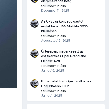
dioráma rendelhető!
0
forumadmin
által
December11, 2025
Az OPEL új koncepcióautót
mutat be az IAA Mobility 2025
0
kiállításon
forumadmin
által
Augusztus15, 2025
Új terepen: megérkezett az
összkerekes Opel Grandland
0
Electric AWD
forumadmin
által
Június16, 2025
III. Tiszaföldvári Opel találkozó -
Opel Phoenix Club
0
forumadmin
által
Június1, 2025