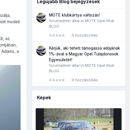
Legújabb Blog bejegyzések
zálja,
MOTE klubkártya változás!
forumadmin
által in
MOTE Opel Klub
tott modell
BLOG
0 hozzászólás
űt, az
ontjában,
Kérjük, aki teheti támogassa adójának
k Adams, a
1%-ával a Magyar Opel Tulajdonosok
Egyesületét!
forumadmin
által in
MOTE Opel Klub
BLOG
0 hozzászólás
Képek