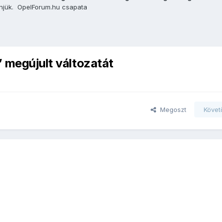
önjük. OpelForum.hu csapata
” megújult változatát
Megoszt
Követ