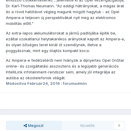
emisszió csökkentéséhez", jelentette ki az Opel vezérigazgatója,
Dr. Karl-Thomas Neumann. "Az eddigi hátrányokat, a magas árat
és a rövid hatótávot végleg magunk mögött hagytuk - az Opel
Ampera-e teljesen új perspektívákat nyit meg az elektromos
mobilitás előtt."
Az extra-lapos akkumulátorokat a jármű padlójába építik be,
ezáltal szokatlanul helytakarékos arányokat kapott az Ampera-e,
és olyan bőséges teret kínál öt személynek, illetve a
poggyásznak, mint egy ötajtós kompakt kocsi.
Az Ampera-e fedélzetéről nem hiányzik a díjnyertes Opel OnStar
online- és szolgáltatási asszisztens és a legújabb generációs
IntelliLink infotainment-rendszer sem, amely jól integrálja az
autóba az okostelefonok világát.
Módosítva
Február24, 2016
: forumadmin
Megoszt
Követők
0