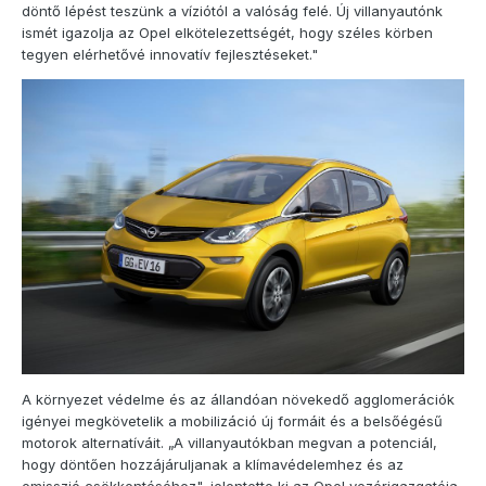
döntő lépést teszünk a víziótól a valóság felé. Új villanyautónk
ismét igazolja az Opel elkötelezettségét, hogy széles körben
tegyen elérhetővé innovatív fejlesztéseket."
A környezet védelme és az állandóan növekedő agglomerációk
igényei megkövetelik a mobilizáció új formáit és a belsőégésű
motorok alternatíváit. „A villanyautókban megvan a potenciál,
hogy döntően hozzájáruljanak a klímavédelemhez és az