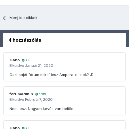
Menj ide cikkek
4 hozzászólás
Gabo
25
Elküldve
Január21, 2020
Oszt saját fórum miko' lesz Ampera-e -nek?
:D
forumadmin
1.119
Elküldve
Február7, 2020
Nem lesz. Nagyon kevés van belőle.
Gabo
25