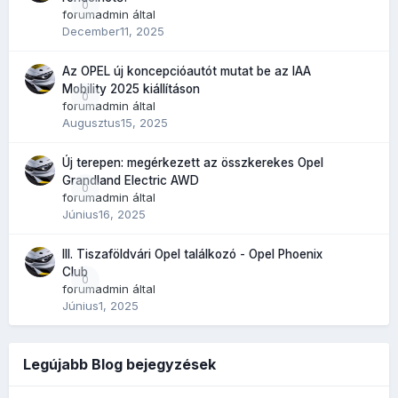
0
forumadmin
által
December11, 2025
Az OPEL új koncepcióautót mutat be az IAA
Mobility 2025 kiállításon
0
forumadmin
által
Augusztus15, 2025
Új terepen: megérkezett az összkerekes Opel
Grandland Electric AWD
0
forumadmin
által
Június16, 2025
III. Tiszaföldvári Opel találkozó - Opel Phoenix
Club
0
forumadmin
által
Június1, 2025
Legújabb Blog bejegyzések