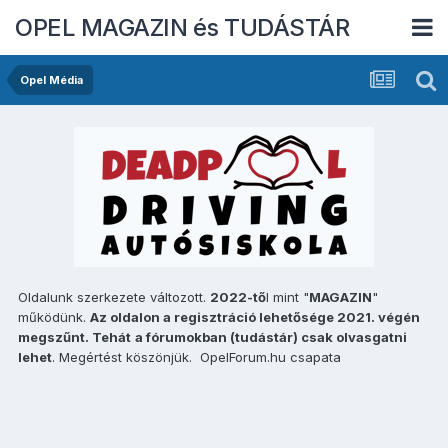
OPEL MAGAZIN és TUDÁSTÁR
Opel Média
Oldalunk szerkezete változott.
2022-tő
l mint "
MAGAZIN
"
működünk.
Az oldalon a regisztráció lehetősége 2021. végén
megszűnt. Tehát
a fórumokban (tudástár) csak olvasgatni
lehet
. Megértést köszönjük. OpelForum.hu csapata