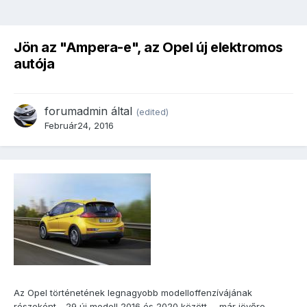
Jön az "Ampera-e", az Opel új elektromos
autója
forumadmin
által
(edited)
Február24, 2016
Az Opel történetének legnagyobb modelloffenzívájának
részeként - 29 új modell 2016 és 2020 között -, már jövőre