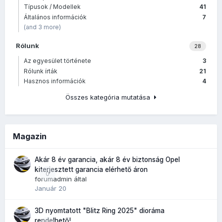
Típusok / Modellek
41
Általános információk
7
(and 3 more)
Rólunk
28
Az egyesület története
3
Rólunk írták
21
Hasznos információk
4
Összes kategória mutatása
Magazin
Akár 8 év garancia, akár 8 év biztonság Opel
kiterjesztett garancia elérhető áron
0
forumadmin
által
Január 20
3D nyomtatott "Blitz Ring 2025" dioráma
rendelhető!