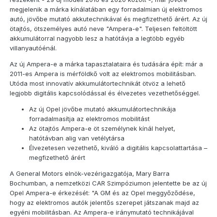
megjelenik a márka kínálatában egy forradalmian új elektromos
autó, jövőbe mutató akkutechnikával és megfizethető árért. Az új
ötajtós, ötszemélyes autó neve "Ampera-e". Teljesen feltöltött
akkumulátorral nagyobb lesz a hatótávja a legtöbb egyéb
villanyautóénál.
Az új Ampera-e a márka tapasztalataira és tudására épít: már a
2011-es Ampera is mérföldkő volt az elektromos mobilitásban.
Utóda most innovatív akkumulátortechnikát ötvöz a lehető
legjobb digitális kapcsolódással és élvezetes vezethetőséggel.
Az új Opel jövőbe mutató akkumulátortechnikája
forradalmasítja az elektromos mobilitást
Az ötajtós Ampera-e öt személynek kínál helyet,
hatótávban alig van vetélytársa
Élvezetesen vezethető, kiváló a digitális kapcsolattartása –
megfizethető árért
A General Motors elnök-vezérigazgatója, Mary Barra
Bochumban, a nemzetközi CAR Szimpóziumon jelentette be az új
Opel Ampera-e érkezését: "A GM és az Opel meggyőződése,
hogy az elektromos autók jelentős szerepet játszanak majd az
egyéni mobilitásban. Az Ampera-e iránymutató technikájával