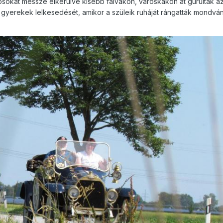
osokat messze elkerülve kisebb falvakon, városkákon át gurultak az
a gyerekek lelkesedését, amikor a szüleik ruháját rángatták mondvá