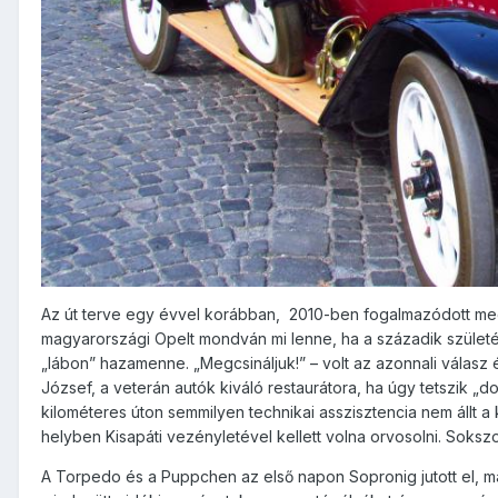
Az út terve egy évvel korábban, 2010-ben fogalmazódott meg. 
magyarországi Opelt mondván mi lenne, ha a századik szüle
„lábon” hazamenne. „Megcsináljuk!” – volt az azonnali válasz é
József, a veterán autók kiváló restaurátora, ha úgy tetszik „
kilométeres úton semmilyen technikai asszisztencia nem állt 
helyben Kisapáti vezényletével kellett volna orvosolni. Soksz
A Torpedo és a Puppchen az első napon Sopronig jutott el, maj