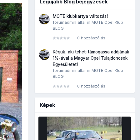
Legújabb Blog bejegyzések
MOTE klubkártya változás!
forumadmin
által in
MOTE Opel Klub
BLOG
0 hozzászólás
Kérjük, aki teheti támogassa adójának
1%-ával a Magyar Opel Tulajdonosok
Egyesületét!
forumadmin
által in
MOTE Opel Klub
BLOG
0 hozzászólás
Képek