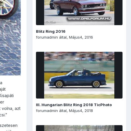
Blitz Ring 2016
forumadmin
által,
Május4, 2016
 a
ját
Kisapáti
zer
III. Hungarian Blitz Ring 2018 TicPhoto
 volna, azt
forumadmin
által,
Május4, 2018
si.”
észetesen