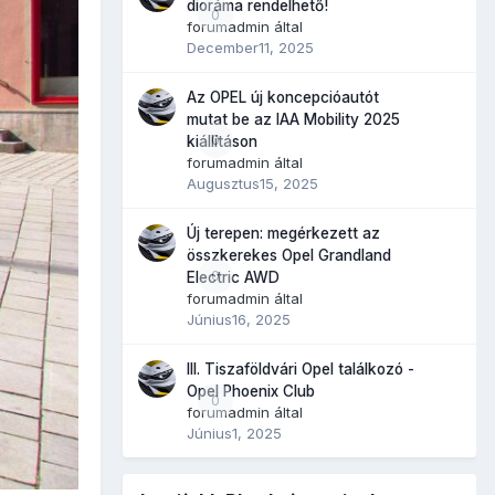
dioráma rendelhető!
0
forumadmin
által
December11, 2025
Az OPEL új koncepcióautót
mutat be az IAA Mobility 2025
0
kiállításon
forumadmin
által
Augusztus15, 2025
Új terepen: megérkezett az
összkerekes Opel Grandland
0
Electric AWD
forumadmin
által
Június16, 2025
III. Tiszaföldvári Opel találkozó -
Opel Phoenix Club
0
forumadmin
által
Június1, 2025