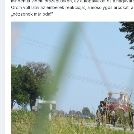
mindenütt vidéki országutakon, az autópályákat és a nagyvár
Öröm volt látni az emberek reakcióját, a mosolygós arcokat, 
„nézzenek már oda!”.