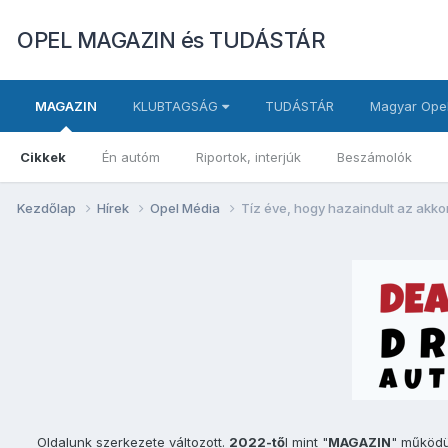
OPEL MAGAZIN és TUDÁSTÁR
MAGAZIN
KLUBTAGSÁG
TUDÁSTÁR
Magyar Opel
Cikkek
Én autóm
Riportok, interjúk
Beszámolók
Kezdőlap
Hírek
Opel Média
Tíz éve, hogy hazaindult az akk
Oldalunk szerkezete változott.
2022-tő
l mint "
MAGAZIN
" működ