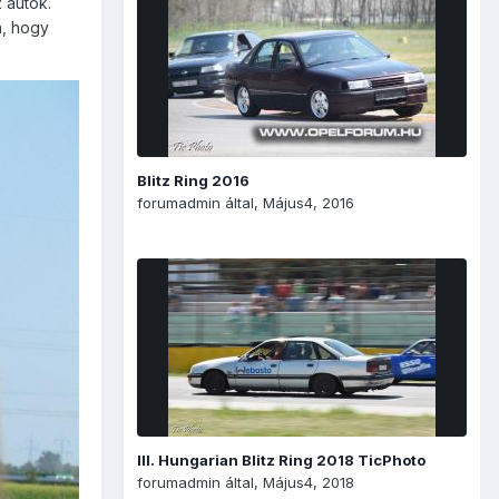
 autók.
n, hogy
Blitz Ring 2016
forumadmin
által,
Május4, 2016
III. Hungarian Blitz Ring 2018 TicPhoto
forumadmin
által,
Május4, 2018