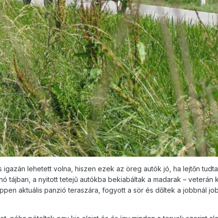
is igazán lehetett volna, hiszen ezek az öreg autók jó, ha lejtőn tudt
ó tájban, a nyitott tetejű autókba bekiabáltak a madarak – veterán 
ppen aktuális panzió teraszára, fogyott a sör és dőltek a jobbnál jo