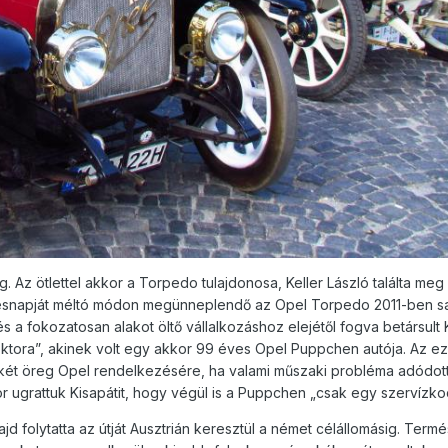
Az ötlettel akkor a Torpedo tulajdonosa, Keller László találta meg
tésnapját méltó módon megünneplendő az Opel Torpedo 2011-ben sa
s a fokozatosan alakot öltő vállalkozáshoz elejétől fogva betársult 
doktora”, akinek volt egy akkor 99 éves Opel Puppchen autója. Az e
a két öreg Opel rendelkezésére, ha valami műszaki probléma adódott
or ugrattuk Kisapátit, hogy végül is a Puppchen „csak egy szervízkoc
d folytatta az útját Ausztrián keresztül a német célállomásig. Term