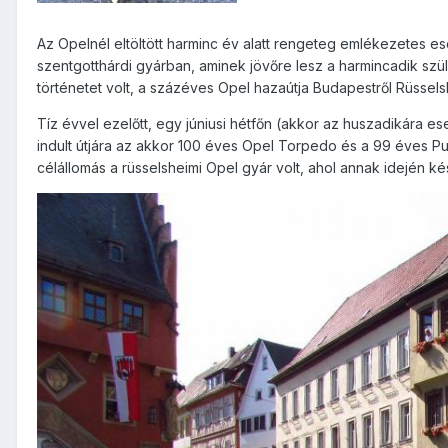
Az Opelnél eltöltött harminc év alatt rengeteg emlékezetes e
szentgotthárdi gyárban, aminek jövőre lesz a harmincadik sz
történetet volt, a százéves Opel hazaútja Budapestről Rüssel
Tíz évvel ezelőtt, egy júniusi hétfőn (akkor az huszadikára ese
indult útjára az akkor 100 éves Opel Torpedo és a 99 éves P
célállomás a rüsselsheimi Opel gyár volt, ahol annak idején ké