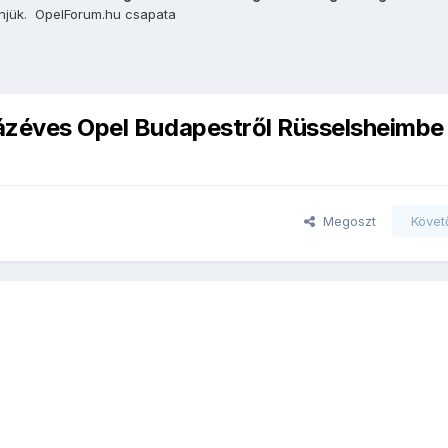
önjük. OpelForum.hu csapata
zázéves Opel Budapestről Rüsselsheimbe
Megoszt
Követ