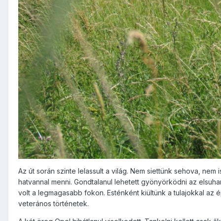
Az út során szinte lelassult a világ. Nem siettünk sehova, nem 
hatvannal menni. Gondtalanul lehetett gyönyörködni az elsuhan
volt a legmagasabb fokon. Esténként kiültünk a tulajokkal az é
veterános történetek.