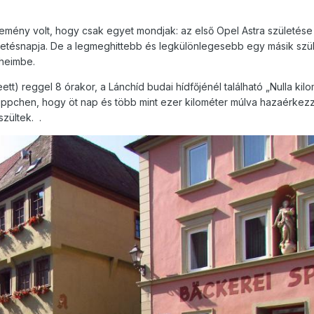
semény volt, hogy csak egyet mondjak: az első Opel Astra születése
ületésnapja. De a legmeghittebb és legkülönlegesebb egy másik szü
sheimbe.
ett) reggel 8 órakor, a Lánchíd budai hídfőjénél található „Nulla kilo
uppchen, hogy öt nap és több mint ezer kilométer múlva hazaérkez
szültek. .