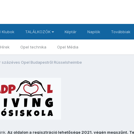
 Klubok
TALÁLKOZÓK
Képtár
Naplók
Továbbiak
Hírek
Opel technika
Opel Média
or százéves Opel Budapestről Rüsselsheimbe
ünk.
Az oldalon a regisztráció lehetősége 2021. végén megszűnt. T