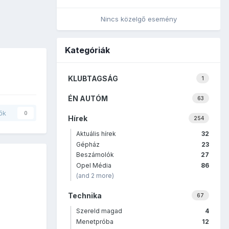
Nincs közelgő esemény
Kategóriák
KLUBTAGSÁG
1
ÉN AUTÓM
63
ők
0
Hírek
254
Aktuális hírek
32
Gépház
23
Beszámolók
27
Opel Média
86
(and 2 more)
Technika
67
Szereld magad
4
Menetpróba
12