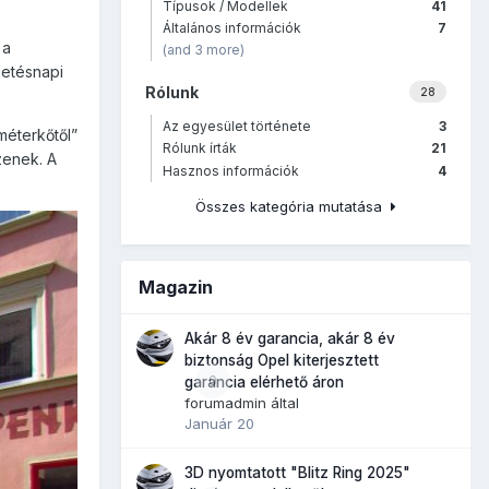
Típusok / Modellek
41
Általános információk
7
 a
(and 3 more)
letésnapi
Rólunk
28
Az egyesület története
3
méterkőtől”
Rólunk írták
21
zenek. A
Hasznos információk
4
Összes kategória mutatása
Magazin
Akár 8 év garancia, akár 8 év
biztonság Opel kiterjesztett
0
garancia elérhető áron
forumadmin
által
Január 20
3D nyomtatott "Blitz Ring 2025"