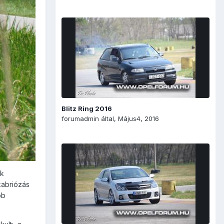
Blitz Ring 2016
forumadmin
által,
Május4, 2016
ak
kabriózás
bb