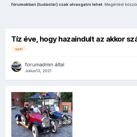
fórumokban (tudástár) csak olvasgatni lehet
. Megértést kösz
Tíz éve, hogy hazaindult az akkor s
opel
forumadmin
által
Július13, 2021