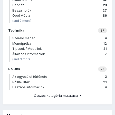
Gépház
23
Beszámolók
27
Opel Média
86
(and 2 more)
Technika
67
Szereld magad
4
Menetpróba
12
Típusok / Modellek
41
Általános információk
7
(and 3 more)
Rólunk
28
Az egyesület története
3
Rólunk írták
21
Hasznos információk
4
Összes kategória mutatása