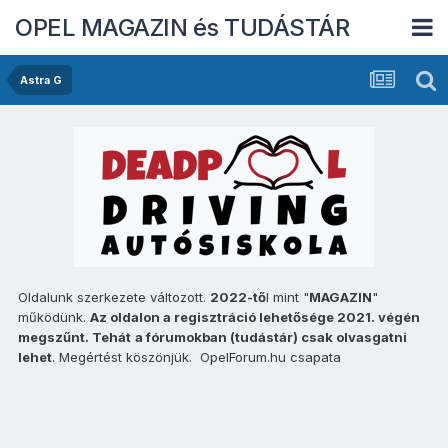
OPEL MAGAZIN és TUDÁSTÁR
Astra G
Oldalunk szerkezete változott.
2022-tő
l mint "
MAGAZIN
"
működünk.
Az oldalon a regisztráció lehetősége 2021. végén
megszűnt. Tehát
a fórumokban (tudástár) csak olvasgatni
lehet
. Megértést köszönjük. OpelForum.hu csapata