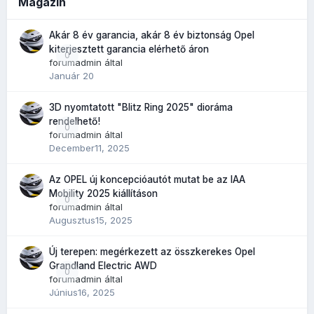
Magazin
Akár 8 év garancia, akár 8 év biztonság Opel
kiterjesztett garancia elérhető áron
0
forumadmin
által
Január 20
3D nyomtatott "Blitz Ring 2025" dioráma
rendelhető!
0
forumadmin
által
December11, 2025
Az OPEL új koncepcióautót mutat be az IAA
Mobility 2025 kiállításon
0
forumadmin
által
Augusztus15, 2025
Új terepen: megérkezett az összkerekes Opel
Grandland Electric AWD
0
forumadmin
által
Június16, 2025