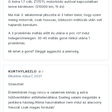
G Astra 1.7 cdti, Z17DTL motorkódú autóval kapcsolatban
lenne kérdésem. (210000 km, 15 év)
Ma már 3. alkalommal játszotta el 3 héten belül, hogy üzem
meleg motornál, csak hosszas, többszöri indítózás után volt
hajlandó beindulni.
A 3 problémás indítás előtt és utána is pöc röf indul
hidegen/melegen. 30-40 indítás gond nélkül utána 1
problémás.
Mi lehet a gond? Eléggé aggasztó a jelenség.
KURTHYLASZLO
0
Elküldve
Július7, 2021
Sziasztok!
Érdeklődnék hogy nincs-e valakinek klímás g astra
hűtőventillátor előtétellenállása. Esetleg valami megoldás a
javításra házilag./Klíma használatkor nem indul az alacsony
fokozat csak magas fordulat/