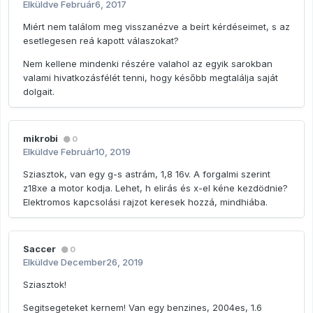
Elküldve
Február6, 2017
Miért nem találom meg visszanézve a beírt kérdéseimet, s az
esetlegesen reá kapott válaszokat?
Nem kellene mindenki részére valahol az egyik sarokban
valami hivatkozásfélét tenni, hogy később megtalálja saját
dolgait.
mikrobi
0
Elküldve
Február10, 2019
Sziasztok, van egy g-s astrám, 1,8 16v. A forgalmi szerint
z18xe a motor kodja. Lehet, h elirás és x-el kéne kezdödnie?
Elektromos kapcsolási rajzot keresek hozzá, mindhiába.
Saccer
0
Elküldve
December26, 2019
Sziasztok!
Segitsegeteket kernem! Van egy benzines, 2004es, 1.6