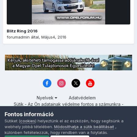
Blitz Ring 2016
forumadmin
által,
Május4, 2016
Nyelvek
Adatvédelem
Sütik - Az Ön adatainak védelme fontos a számunkra -
MainPage.hu
Fontos információ
Powered by Invision Community
Sütiket (
cookies
) helyeztünk el az eszközén, hogy segítsünk a
webhely jobbá tételében.
Módosíthatja a sütik beállításait
,
különben feltételezzük, hogy rendben van a folytatás.