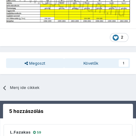
2
Megoszt
Követők
1
Menj ide cikkek
5 hozzászólás
L.Fazakas
59