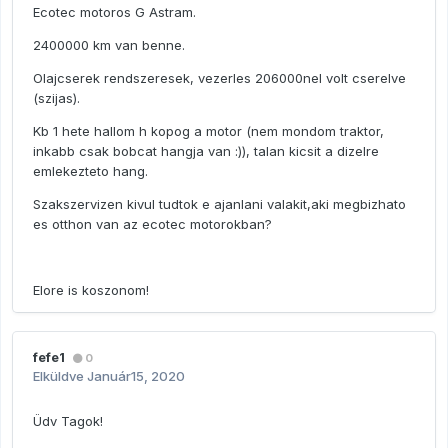
Ecotec motoros G Astram.
2400000 km van benne.
Olajcserek rendszeresek, vezerles 206000nel volt cserelve
(szijas).
Kb 1 hete hallom h kopog a motor (nem mondom traktor,
inkabb csak bobcat hangja van :)), talan kicsit a dizelre
emlekezteto hang.
Szakszervizen kivul tudtok e ajanlani valakit,aki megbizhato
es otthon van az ecotec motorokban?
Elore is koszonom!
fefe1
0
Elküldve
Január15, 2020
Üdv Tagok!