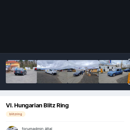
Image Tools
VI. Hungarian Blitz Ring
blitzring
forumadmin
által