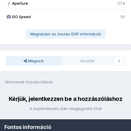
Aperture
f/1.8
f
ISO Speed
50
Megnézem az összes EXIF információt
Megoszt
Követők
0
Nincsenek hozzászólások
Kérjük, jelentkezzen be a hozzászóláshoz
A bejelentkezés után megjegyzést írhat
Fontos információ
Bejelentkezés