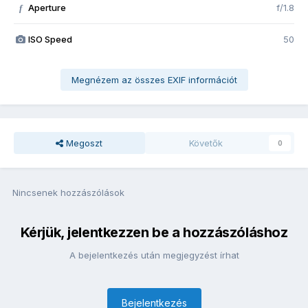
Aperture
f/1.8
f
ISO Speed
50
Megnézem az összes EXIF információt
Megoszt
Követők
0
Nincsenek hozzászólások
Kérjük, jelentkezzen be a hozzászóláshoz
A bejelentkezés után megjegyzést írhat
Bejelentkezés