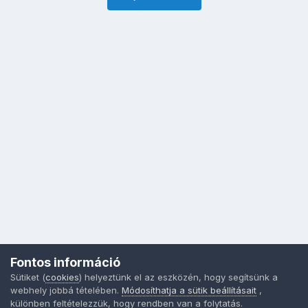
Fontos információ
Sütiket (
cookies
) helyeztünk el az eszközén, hogy segítsünk a
webhely jobbá tételében.
Módosíthatja a sütik beállításait
,
különben feltételezzük, hogy rendben van a folytatás.