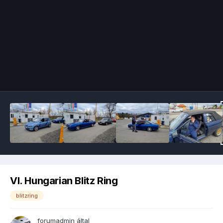
Image Tools
VI. Hungarian Blitz Ring
blitzring
forumadmin
által