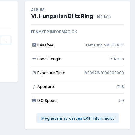
ALBUM
VI. Hungarian Blitz Ring
· 163 kép
FÉNYKÉP INFORMÁCIÓK
0
Készítve:
samsung SM-G780F
Focal Length
5.4 mm
Exposure Time
838926/1000000000
Aperture
f/1.8
f
ISO Speed
50
Megnézem az összes EXIF információt