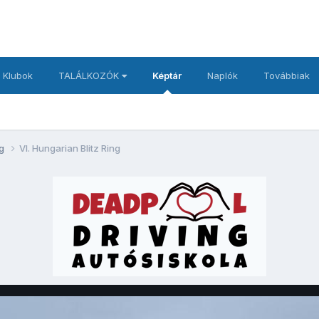
 Klubok
TALÁLKOZÓK
Képtár
Naplók
Továbbiak
ng
VI. Hungarian Blitz Ring