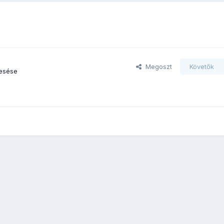
Megoszt
Követők
esése