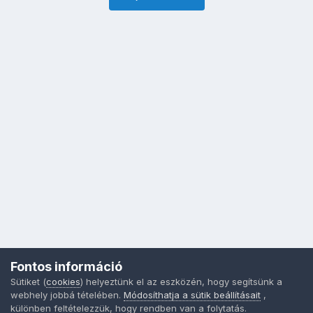
Fontos információ
Sütiket (
cookies
) helyeztünk el az eszközén, hogy segítsünk a
webhely jobbá tételében.
Módosíthatja a sütik beállításait
,
különben feltételezzük, hogy rendben van a folytatás.