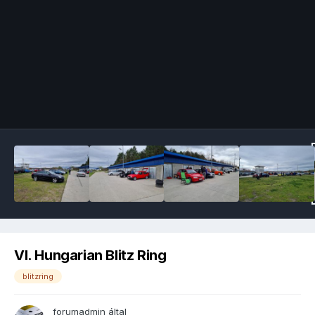
Image Tools
VI. Hungarian Blitz Ring
blitzring
forumadmin
által