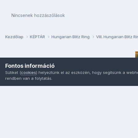
Nincsenek hozzászólások
Kezdőlap
KÉPTÁR
Hungarian Blitz Ring
VIII. Hungarian Blitz 
Fontos információ
Sütiket (
cookies
) helyeztünk el az eszközén, hogy segítsünk a webh
rendben van a folytatás.
Nyelvek