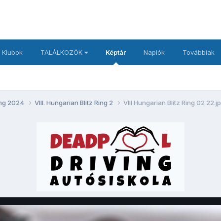
 Klubok
TALÁLKOZÓK
Képtár
Naplók
Továbbiak
Ring 2024
VIII. Hungarian Blitz Ring 2
VIII Hungarian Blitz Ring 02 22.j