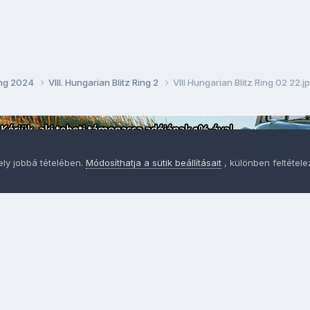
Ring 2024
VIII. Hungarian Blitz Ring 2
VIII Hungarian Blitz Ring 02 22.j
ely jobbá tételében.
Módosíthatja a sütik beállításait
, különben feltétel
Adatvédelem
Sütik - Az Ön adatainak védelme fontos a sz
MainPage.hu
Powered by Invision Community