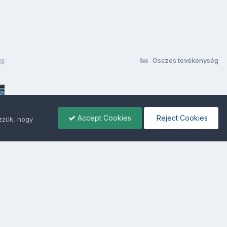
pg
Összes tevékenység
Accept Cookies
Reject Cookies
ezzük, hogy
ámunkra -