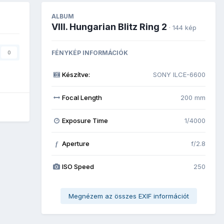
ALBUM
VIII. Hungarian Blitz Ring 2
· 144 kép
FÉNYKÉP INFORMÁCIÓK
0
Készítve:
SONY ILCE-6600
Focal Length
200 mm
Exposure Time
1/4000
Aperture
f/2.8
f
ISO Speed
250
Megnézem az összes EXIF információt