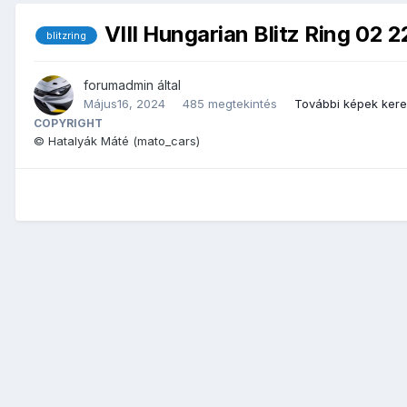
VIII Hungarian Blitz Ring 02 2
blitzring
forumadmin
által
Május16, 2024
485 megtekintés
További képek ker
COPYRIGHT
© Hatalyák Máté (mato_cars)