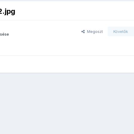
2.jpg
Megoszt
Követők
esése