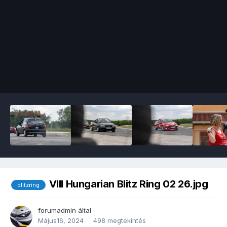
Image Tools
VIII Hungarian Blitz Ring 02 26.jpg
blitzring
forumadmin
által
Május16, 2024
498 megtekintés