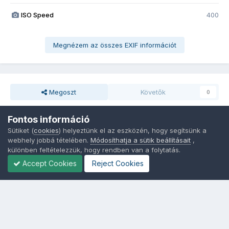
ISO Speed
400
Megnézem az összes EXIF információt
Megoszt
Követők
0
Fontos információ
Nincsenek hozzászólások
Sütiket (
cookies
) helyeztünk el az eszközén, hogy segítsünk a
webhely jobbá tételében.
Módosíthatja a sütik beállításait
,
különben feltételezzük, hogy rendben van a folytatás.
Accept Cookies
Reject Cookies
Nyelvek
Adatvédelem