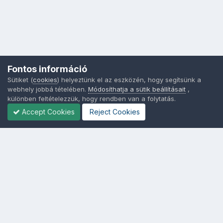
Fontos információ
Sütiket (
cookies
) helyeztünk el az eszközén, hogy segítsünk a
webhely jobbá tételében.
Módosíthatja a sütik beállításait
,
különben feltételezzük, hogy rendben van a folytatás.
Accept Cookies
Reject Cookies
Nyelvek
Adatvédelem
Sütik - Az Ön adatainak védelme fontos a számunkra -
MainPage.hu
Powered by Invision Community