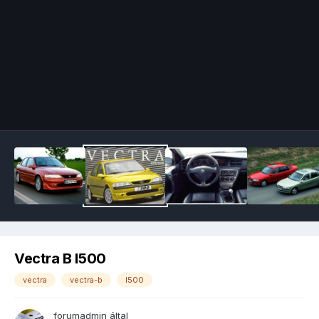
Image Tools
Vectra B I500
vectra
vectra-b
I500
forumadmin
által