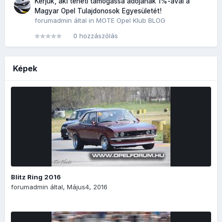
Kérjük, aki teheti támogassa adójának 1%-ával a
Magyar Opel Tulajdonosok Egyesületét!
forumadmin
által in
MOTE Opel Klub BLOG
0 hozzászólás
Képek
Blitz Ring 2016
forumadmin
által,
Május4, 2016