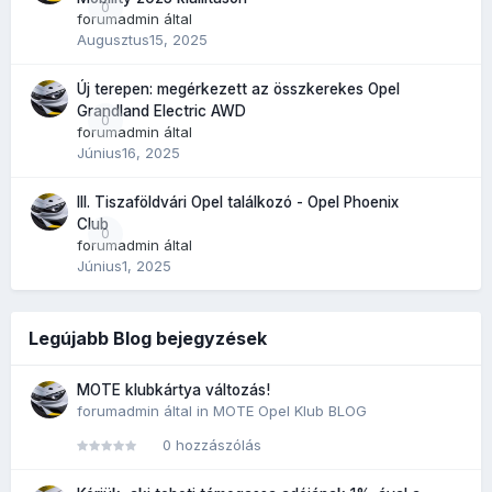
0
forumadmin
által
Augusztus15, 2025
Új terepen: megérkezett az összkerekes Opel
Grandland Electric AWD
0
forumadmin
által
Június16, 2025
III. Tiszaföldvári Opel találkozó - Opel Phoenix
Club
0
forumadmin
által
Június1, 2025
Legújabb Blog bejegyzések
MOTE klubkártya változás!
forumadmin
által in
MOTE Opel Klub BLOG
0 hozzászólás