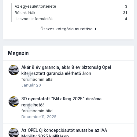
Az egyesület története
3
Rólunk írták
21
Hasznos információk
4
Összes kategória mutatása
Magazin
Akár 8 év garancia, akár 8 év biztonság Opel
kiterjesztett garancia elérhető áron
0
forumadmin
által
Január 20
3D nyomtatott "Blitz Ring 2025" dioráma
rendelhető!
0
forumadmin
által
December11, 2025
Az OPEL új koncepcióautót mutat be az IAA
Mobility 2025 kiállításon