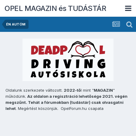
OPEL MAGAZIN és TUDÁSTÁR
ÉN AUTÓM
Oldalunk szerkezete változott.
2022-tő
l mint "
MAGAZIN
"
működünk.
Az oldalon a regisztráció lehetősége 2021. végén
megszűnt. Tehát
a fórumokban (tudástár) csak olvasgatni
lehet
. Megértést köszönjük. OpelForum.hu csapata