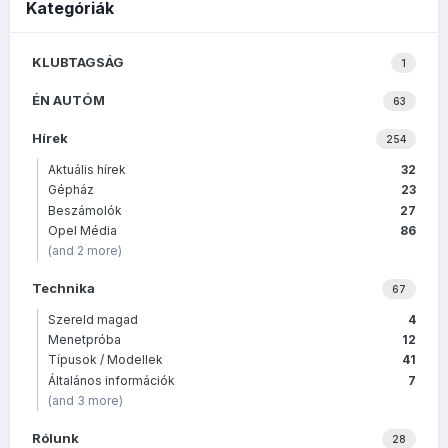
Kategóriák
KLUBTAGSÁG
1
ÉN AUTÓM
63
Hírek
254
Aktuális hírek
32
Gépház
23
Beszámolók
27
Opel Média
86
(and 2 more)
Technika
67
Szereld magad
4
Menetpróba
12
Típusok / Modellek
41
Általános információk
7
(and 3 more)
Rólunk
28