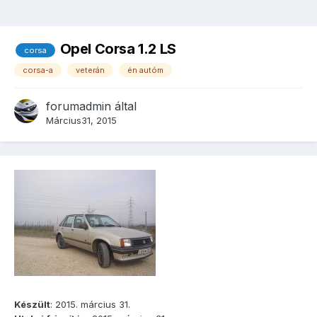
Opel Corsa 1.2 LS
corsa
corsa-a
veterán
én autóm
forumadmin
által
Március31, 2015
Készült
: 2015. március 31.