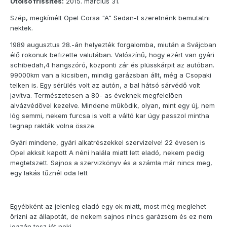
Utolsó frissítés:
2015. március 31.
Szép, megkímélt Opel Corsa "A" Sedan-t szeretnénk bemutatni
nektek.
1989 augusztus 28.-án helyezték forgalomba, miután a Svájcban
élő rokonuk befizette valutában. Valószínű, hogy ezért van gyári
schibedah,4 hangszóró, központi zár és plüsskárpit az autóban.
99000km van a kicsiben, mindig garázsban állt, még a Csopaki
telken is. Egy sérülés volt az autón, a bal hátsó sárvédő volt
javítva. Természetesen a 80- as éveknek megfelelően
alvázvédővel kezelve. Mindene működik, olyan, mint egy új, nem
lóg semmi, nekem furcsa is volt a váltó kar úgy passzol mintha
tegnap rakták volna össze.
Gyári mindene, gyári alkatrészekkel szervizelve! 22 évesen is
Opel akksit kapott A néni halála miatt lett eladó, nekem pedig
megtetszett. Sajnos a szervizkönyv és a számla már nincs meg,
egy lakás tűznél oda lett
Egyébként az jelenleg eladó egy ok miatt, most még meglehet
őrizni az állapotát, de nekem sajnos nincs garázsom és ez nem
igazán tesz jót neki.