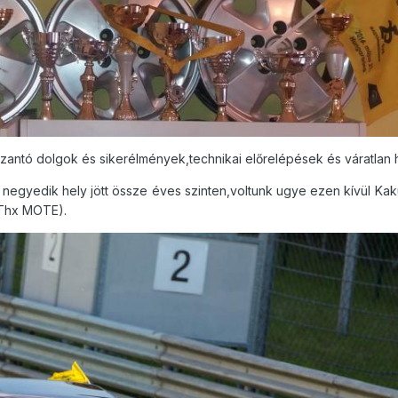
zantó dolgok és sikerélmények,technikai előrelépések és váratlan 
negyedik hely jött össze éves szinten,voltunk ugye ezen kívül Ka
(Thx MOTE).