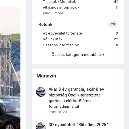
Típusok / Modellek
41
Általános információk
7
(and 3 more)
Rólunk
28
Az egyesület története
3
Rólunk írták
21
Hasznos információk
4
Összes kategória mutatása
Magazin
Akár 8 év garancia, akár 8 év
biztonság Opel kiterjesztett
0
garancia elérhető áron
forumadmin
által
Január 20
3D nyomtatott "Blitz Ring 2025"