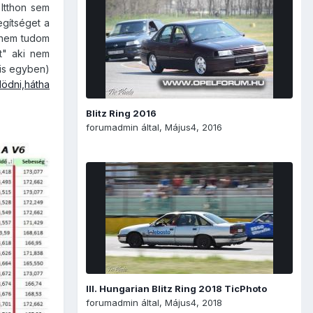
 Itthon sem
gítséget a
nem tudom
t" aki nem
 is egyben)
elödni,hátha
Blitz Ring 2016
forumadmin
által,
Május4, 2016
III. Hungarian Blitz Ring 2018 TicPhoto
forumadmin
által,
Május4, 2018