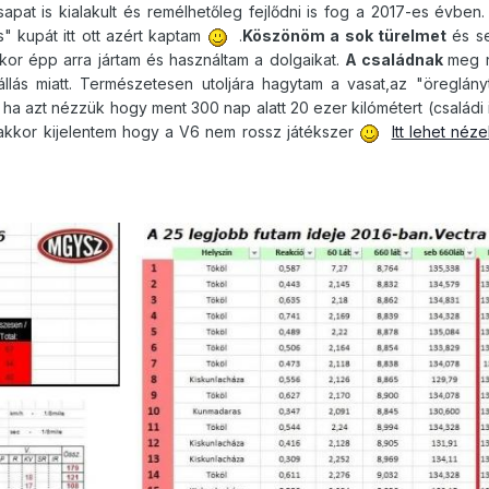
at is kialakult és remélhetőleg fejlődni is fog a 2017-es évben.
" kupát itt ott azért kaptam
.
Köszönöm a sok türelmet
és se
kor épp arra jártam és használtam a dolgaikat.
A családnak
meg 
llás miatt. Természetesen utoljára hagytam a vasat,az "öreglány
a azt nézzük hogy ment 300 nap alatt 20 ezer kilómétert (családi
, akkor kijelentem hogy a V6 nem rossz játékszer
Itt lehet néz