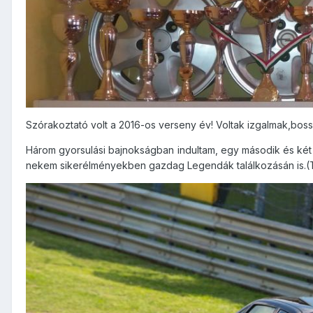
Szórakoztató volt a 2016-os verseny év! Voltak izgalmak,boss
Három gyorsulási bajnokságban indultam, egy második és két 
nekem sikerélményekben gazdag Legendák találkozásán is.