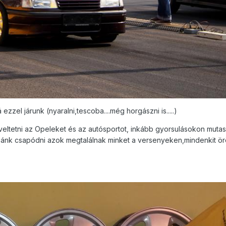
zzel járunk (nyaralni,tescoba....még horgászni is.....)
ltetni az Opeleket és az autósportot, inkább gyorsulásokon muta
ozzánk csapódni azok megtalálnak minket a versenyeken,mindenkit ö