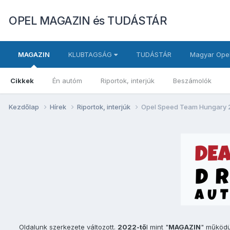
OPEL MAGAZIN és TUDÁSTÁR
MAGAZIN
KLUBTAGSÁG
TUDÁSTÁR
Magyar Opel
Cikkek
Én autóm
Riportok, interjúk
Beszámolók
Kezdőlap
Hírek
Riportok, interjúk
Opel Speed Team Hungary 201
Oldalunk szerkezete változott.
2022-tő
l mint "
MAGAZIN
" működ