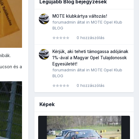
Legújabb Blog bejegyzések
MOTE klubkártya változás!
forumadmin
által in
MOTE Opel Klub
BLOG
0 hozzászólás
Kérjük, aki teheti támogassa adójának
hibák.
1%-ával a Magyar Opel Tulajdonosok
Egyesületét!
kucson és a
forumadmin
által in
MOTE Opel Klub
BLOG
0 hozzászólás
Képek