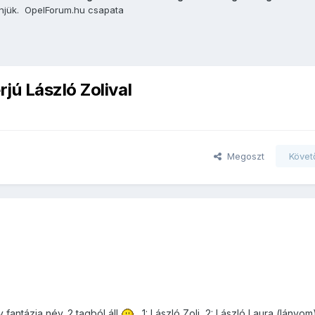
önjük. OpelForum.hu csapata
jú László Zolival
Megoszt
Követ
fantázia név. 2 tagból áll
,1: László Zoli, 2: László Laura (lányom