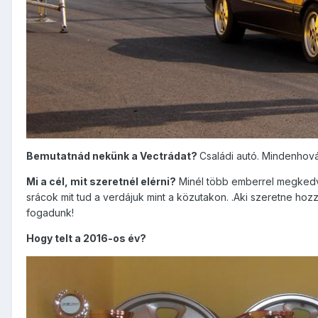
Bemutatnád nekünk a Vectrádat?
Családi autó. Mindenhová e
Mi a cél, mit szeretnél elérni?
Minél több emberrel megkedve
srácok mit tud a verdájuk mint a közutakon. .Aki szeretne h
fogadunk!
Hogy telt a 2016-os év?