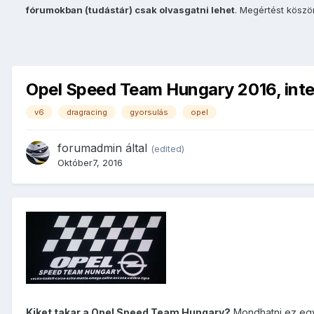
fórumokban (tudástár) csak olvasgatni lehet
. Megértést kösz
Opel Speed Team Hungary 2016, inter
v6
dragracing
gyorsulás
opel
forumadmin
által
(edited)
Október7, 2016
Kiket takar a Opel Speed Team Hungary?
Mondhatni ez egy 