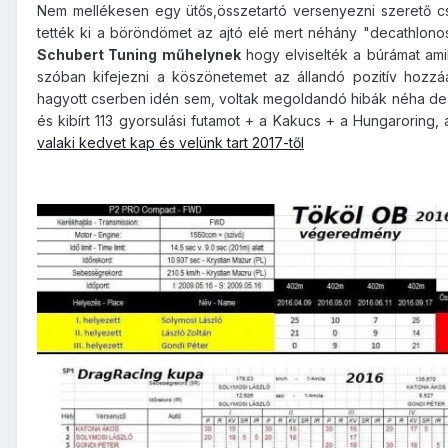
Nem mellékesen egy ütős,összetartó versenyezni szerető csap
tették ki a böröndömet az ajtó elé mert néhány "decathlonos
Schubert Tuning műhelynek
hogy elviselték a búrámat ami
szóban kifejezni a köszönetemet az állandó pozitív hozzáá
hagyott cserben idén sem, voltak megoldandó hibák néha de h
és kibírt 113 gyorsulási futamot + a Kakucs + a Hungaroring
valaki kedvet kap és velünk tart 2017-től