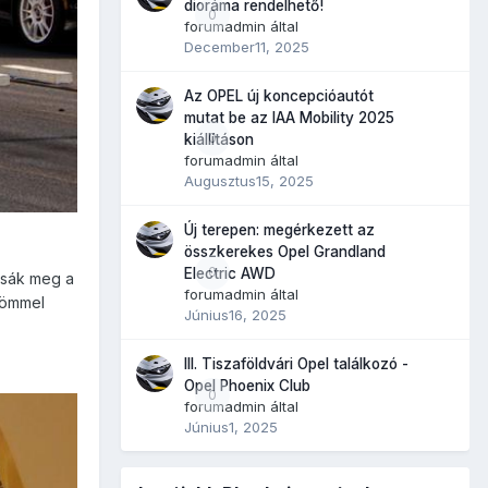
dioráma rendelhető!
0
forumadmin
által
December11, 2025
Az OPEL új koncepcióautót
mutat be az IAA Mobility 2025
0
kiállításon
forumadmin
által
Augusztus15, 2025
Új terepen: megérkezett az
összkerekes Opel Grandland
0
Electric AWD
ssák meg a
forumadmin
által
römmel
Június16, 2025
III. Tiszaföldvári Opel találkozó -
Opel Phoenix Club
0
forumadmin
által
Június1, 2025