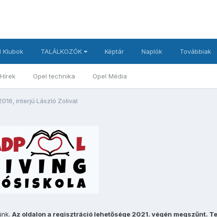
 Klubok
TALÁLKOZÓK
Képtár
Naplók
Továbbiak
Hírek
Opel technika
Opel Média
6, interjú László Zolival
ünk.
Az oldalon a regisztráció lehetősége 2021. végén megszűnt. T