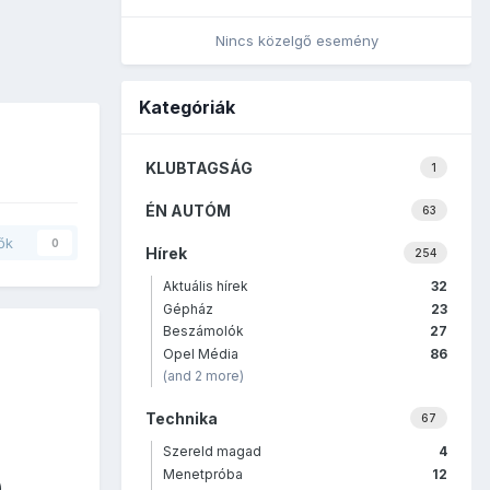
Nincs közelgő esemény
Kategóriák
KLUBTAGSÁG
1
ÉN AUTÓM
63
ők
0
Hírek
254
Aktuális hírek
32
Gépház
23
Beszámolók
27
Opel Média
86
(and 2 more)
Technika
67
Szereld magad
4
Menetpróba
12
)