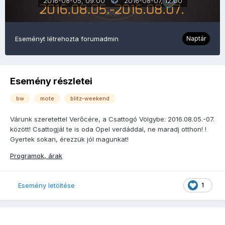
2016-08-05, 09:00
2016-08-07,
12:00
Eseményt létrehozta
forumadmin
Naptár
Esemény részletei
bw
mote
blitz-weekend
Várunk szeretettel Verőcére, a Csattogó Völgybe: 2016.08.05.-07.
között! Csattogjál te is oda Opel verdáddal, ne maradj otthon! !
Gyertek sokan, érezzük jól magunkat!
Programok, árak
1
Esemény letöltése