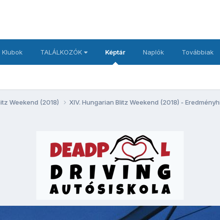
 Klubok
TALÁLKOZÓK
Képtár
Naplók
Továbbiak
litz Weekend (2018)
XIV. Hungarian Blitz Weekend (2018) - Eredményh