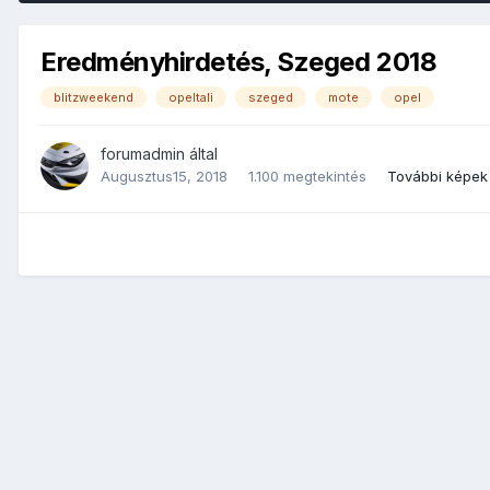
Eredményhirdetés, Szeged 2018
blitzweekend
opeltali
szeged
mote
opel
forumadmin
által
Augusztus15, 2018
1.100 megtekintés
További képek