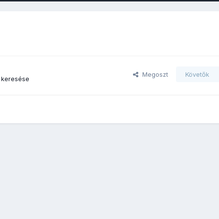
Megoszt
Követők
 keresése