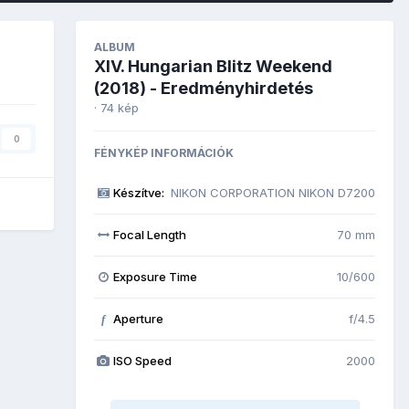
ALBUM
XIV. Hungarian Blitz Weekend
(2018) - Eredményhirdetés
· 74 kép
0
FÉNYKÉP INFORMÁCIÓK
Készítve:
NIKON CORPORATION NIKON D7200
Focal Length
70 mm
Exposure Time
10/600
Aperture
f/4.5
f
ISO Speed
2000