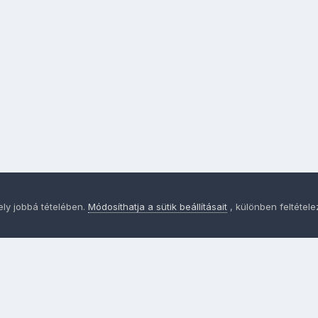
ely jobbá tételében.
Módosíthatja a sütik beállításait
, különben feltétel
Adatvédelem
Sütik - Az Ön adatainak védelme fontos a sz
MainPage.hu
Powered by Invision Community