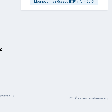
Megnézem az összes EXIF információt
z
irdetés
Összes tevékenység