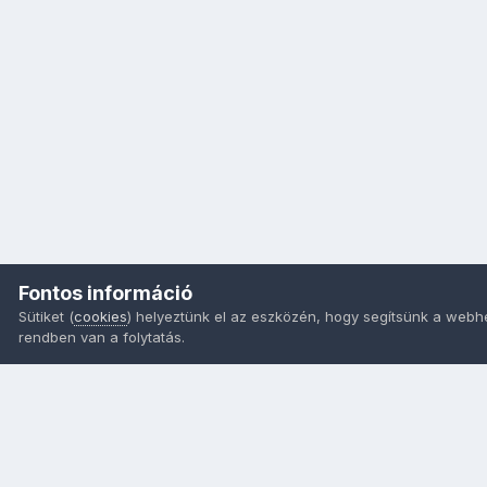
Fontos információ
Sütiket (
cookies
) helyeztünk el az eszközén, hogy segítsünk a webh
rendben van a folytatás.
Nyelvek