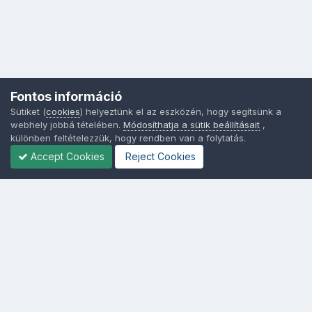
Fontos információ
Sütiket (
cookies
) helyeztünk el az eszközén, hogy segítsünk a
webhely jobbá tételében.
Módosíthatja a sütik beállításait
,
különben feltételezzük, hogy rendben van a folytatás.
Accept Cookies
Reject Cookies
Nyelvek
Adatvédelem
Sütik - Az Ön adatainak védelme fontos a számunkra -
MainPage.hu
Powered by Invision Community