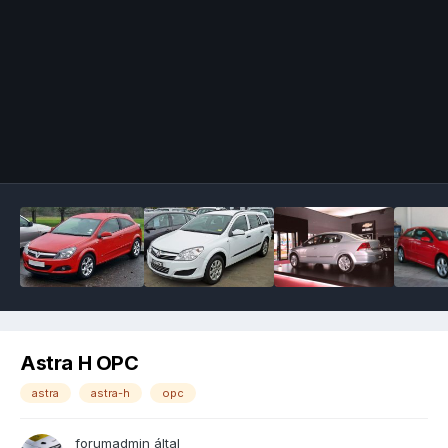
Image Tools
Astra H OPC
astra
astra-h
opc
forumadmin
által