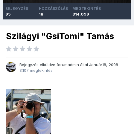
BEJEGYZÉS
HOZZÁSZÓLÁS
MEGTEKINTÉS
95
18
314.099
Szilágyi "GsiTomi" Tamás
Bejegyzés elküldve
forumadmin
által
Január18, 2008
3.107 megtekintés