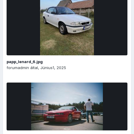
papp_lenard_6.jpg
forumadmin
által,
Június1, 2025