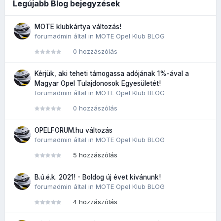
Legújabb Blog bejegyzések
MOTE klubkártya változás!
forumadmin
által in
MOTE Opel Klub BLOG
0 hozzászólás
Kérjük, aki teheti támogassa adójának 1%-ával a
Magyar Opel Tulajdonosok Egyesületét!
forumadmin
által in
MOTE Opel Klub BLOG
0 hozzászólás
OPELFORUM.hu változás
forumadmin
által in
MOTE Opel Klub BLOG
5 hozzászólás
B.ú.é.k. 2021! - Boldog új évet kívánunk!
forumadmin
által in
MOTE Opel Klub BLOG
4 hozzászólás