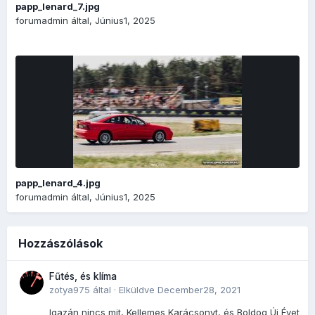
papp_lenard_7.jpg
forumadmin
által,
Június1, 2025
papp_lenard_4.jpg
forumadmin
által,
Június1, 2025
Hozzászólások
Fűtés, és klíma
zotya975
által ·
Elküldve
December28, 2021
Igazán nincs mit, Kellemes Karácsonyt, és Boldog Új Évet