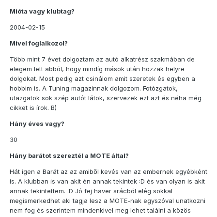
Mióta vagy klubtag?
2004-02-15
Mivel foglalkozol?
Több mint 7 évet dolgoztam az autó alkatrész szakmában de
elegem lett abból, hogy mindíg mások után hozzak helyre
dolgokat. Most pedig azt csinálom amit szeretek és egyben a
hobbim is. A Tuning magazinnak dolgozom. Fotózgatok,
utazgatok sok szép autót látok, szervezek ezt azt és néha még
cikket is írok. B)
Hány éves vagy?
30
Hány barátot szereztél a MOTE által?
Hát igen a Barát az az amiből kevés van az embernek egyébként
is. A klubban is van akit én annak tekintek :D és van olyan is akit
annak tekintettem. :D Jó fej haver srácból elég sokkal
megismerkedhet aki tagja lesz a MOTE-nak egyszóval unatkozni
nem fog és szerintem mindenkivel meg lehet találni a közös