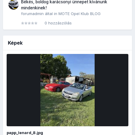
Békés, boldog karácsonyi ünnepet kívánunk
mindenkinek!
forumadmin
által in
MOTE Opel Klub BLOG
0 hozzászólás
Képek
papp_lenard_8.jpg