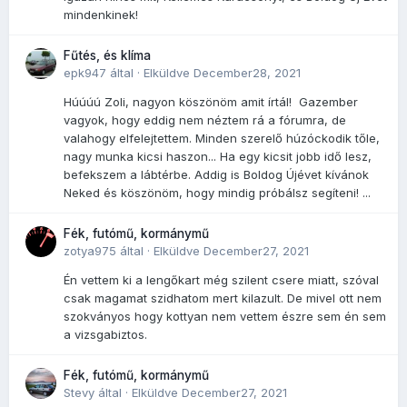
mindenkinek!
Fűtés, és klíma
epk947
által ·
Elküldve
December28, 2021
Húúúú Zoli, nagyon köszönöm amit írtál! Gazember
vagyok, hogy eddig nem néztem rá a fórumra, de
valahogy elfelejtettem. Minden szerelő húzóckodik tőle,
nagy munka kicsi haszon... Ha egy kicsit jobb idő lesz,
befekszem a lábtérbe. Addig is Boldog Újévet kívánok
Neked és köszönöm, hogy mindig próbálsz segíteni! ...
Fék, futómű, kormánymű
zotya975
által ·
Elküldve
December27, 2021
Én vettem ki a lengőkart még szilent csere miatt, szóval
csak magamat szidhatom mert kilazult. De mivel ott nem
szokványos hogy kottyan nem vettem észre sem én sem
a vizsgabiztos.
Fék, futómű, kormánymű
Stevy
által ·
Elküldve
December27, 2021