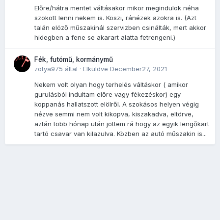
Előre/hátra mentet váltásakor mikor megindulok néha
szokott lenni nekem is. Köszi, ránézek azokra is. (Azt
talán elöző műszakinál szervizben csinálták, mert akkor
hidegben a fene se akarart alatta fetrengeni.)
Fék, futómű, kormánymű
zotya975
által ·
Elküldve
December27, 2021
Nekem volt olyan hogy terhelés váltáskor ( amikor
gurulásból indultam előre vagy fékezéskor) egy
koppanás hallatszott elölről. A szokásos helyen végig
nézve semmi nem volt kikopva, kiszakadva, eltörve,
aztán több hónap után jöttem rá hogy az egyik lengőkart
tartó csavar van kilazulva. Közben az autó műszakin is...