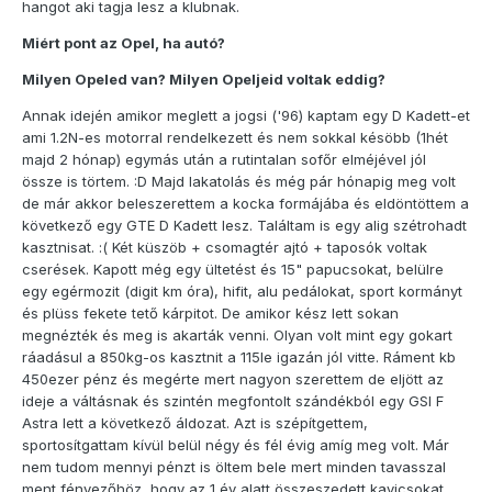
hangot aki tagja lesz a klubnak.
Miért pont az Opel, ha autó?
Milyen Opeled van? Milyen Opeljeid voltak eddig?
Annak idején amikor meglett a jogsi ('96) kaptam egy D Kadett-et
ami 1.2N-es motorral rendelkezett és nem sokkal késöbb (1hét
majd 2 hónap) egymás után a rutintalan sofőr elméjével jól
össze is törtem. :D Majd lakatolás és még pár hónapig meg volt
de már akkor beleszerettem a kocka formájába és eldöntöttem a
következő egy GTE D Kadett lesz. Találtam is egy alig szétrohadt
kasztnisat. :( Két küszöb + csomagtér ajtó + taposók voltak
cserések. Kapott még egy ültetést és 15" papucsokat, belülre
egy egérmozit (digit km óra), hifit, alu pedálokat, sport kormányt
és plüss fekete tető kárpitot. De amikor kész lett sokan
megnézték és meg is akarták venni. Olyan volt mint egy gokart
ráadásul a 850kg-os kasztnit a 115le igazán jól vitte. Ráment kb
450ezer pénz és megérte mert nagyon szerettem de eljött az
ideje a váltásnak és szintén megfontolt szándékból egy GSI F
Astra lett a következő áldozat. Azt is szépítgettem,
sportosítgattam kívül belül négy és fél évig amíg meg volt. Már
nem tudom mennyi pénzt is öltem bele mert minden tavasszal
ment fényezőhöz, hogy az 1 év alatt összeszedett kavicsokat