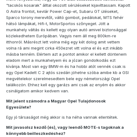
"tacskós kosarak" álltal okozott sérüléseket kijavíttassam. Kapott
G Astra frontot, kevlár Power Cap-et, Subaru GT üléseket,
Sparco torony merevítőt, váltó gombot, pedálokat, MTS fehér
hátsó lámpákat, Hifi-t, MotorSportos szőnyeget. Jött a
munkahely váltás és kellett egy olyan autó amivel biztonsággal
közlekedhetem Európában. Vagyis nem áll meg 800km-re
itthonról. Másrészt lett volna még egy két dolog amit vettem
volna rá ami megint cirka 450ezret vitt volna el és ezt inkább
másba tenném. Elértem azt a pontot amikor el kellett döntenem
eladom mert a munkahelyem és a józan gondolkodás ezt
kívánja. Most van egy BMW-m és ha hobbi atót vennék csak is
egy Opel Kadett C 2 ajtós szedán jöhetne szóba amibe kb a GSI
megvételekor szerelmesedtem bele egy németországi Opel
találkozón. Ehhez kell egy garázs ami csak az enyém és akkor
csinálgatom amikor kedvem van.
Mit jelent számodra a Magyar Opel Tulajdonosok
Egyesülete?
Egy jó társaságot még akkor is ha néha vannak ellentétek.
Mit javasolsz kezdő (és), vagy leendő MOTE-s tagoknak a
könnyebb beilleszkedéshez?