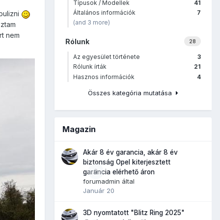
Típusok / Modellek
41
Általános információk
7
bulizni
(and 3 more)
oztam
ert nem
Rólunk
28
Az egyesület története
3
Rólunk írták
21
Hasznos információk
4
Összes kategória mutatása
Magazin
Akár 8 év garancia, akár 8 év
biztonság Opel kiterjesztett
0
garancia elérhető áron
forumadmin
által
Január 20
3D nyomtatott "Blitz Ring 2025"