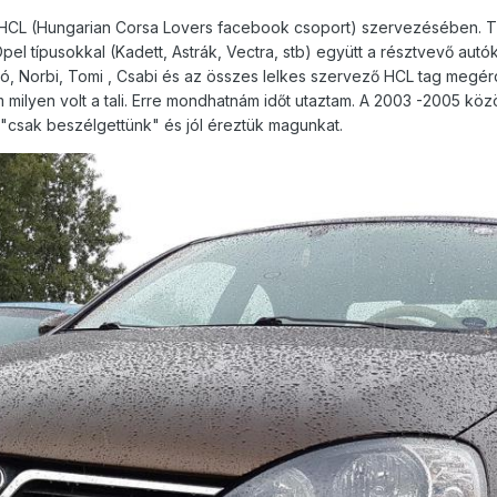
 HCL (Hungarian Corsa Lovers facebook csoport) szervezésében. Ti
el típusokkal (Kadett, Astrák, Vectra, stb) együtt a résztvevő aut
kó, Norbi, Tomi , Csabi és az összes lelkes szervező HCL tag megé
 milyen volt a tali. Erre mondhatnám időt utaztam. A 2003 -2005 kö
 "csak beszélgettünk" és jól éreztük magunkat.