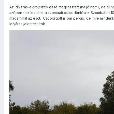
Az időjárás-előrejelzés kissé megijesztett (na jó nem), de el 
szépen felkészültek a szombati csúcsdöntésre! Szombaton 10 ó
magammal az esőt. Csöpörgött is pár percig, de mire mindenki 
időjárás jelentést írok.