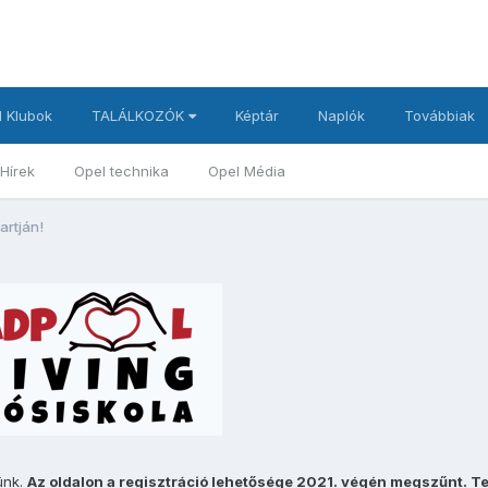
 Klubok
TALÁLKOZÓK
Képtár
Naplók
Továbbiak
Hírek
Opel technika
Opel Média
artján!
ünk.
Az oldalon a regisztráció lehetősége 2021. végén megszűnt. T