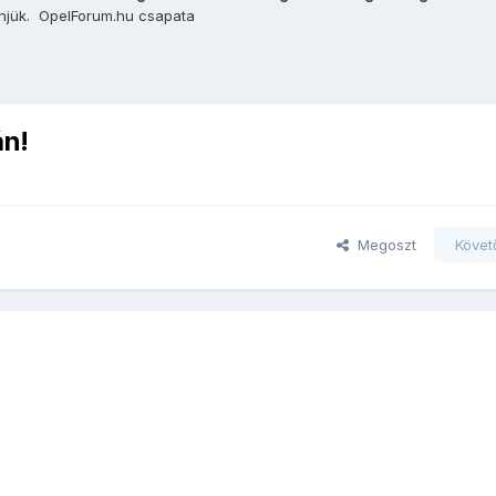
önjük. OpelForum.hu csapata
án!
Megoszt
Követ