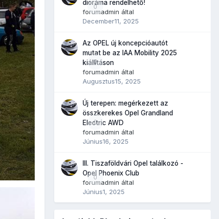
dioráma rendelhető!
0
forumadmin
által
December11, 2025
Az OPEL új koncepcióautót
mutat be az IAA Mobility 2025
0
kiállításon
forumadmin
által
Augusztus15, 2025
Új terepen: megérkezett az
összkerekes Opel Grandland
0
Electric AWD
forumadmin
által
Június16, 2025
III. Tiszaföldvári Opel találkozó -
Opel Phoenix Club
0
forumadmin
által
Június1, 2025