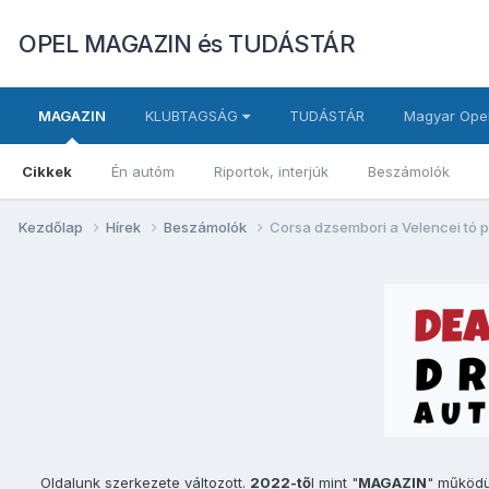
OPEL MAGAZIN és TUDÁSTÁR
MAGAZIN
KLUBTAGSÁG
TUDÁSTÁR
Magyar Opel
Cikkek
Én autóm
Riportok, interjúk
Beszámolók
Kezdőlap
Hírek
Beszámolók
Corsa dzsembori a Velencei tó p
Oldalunk szerkezete változott.
2022-tő
l mint "
MAGAZIN
" működ