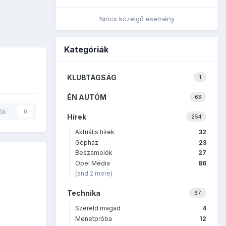
Nincs közelgő esemény
Kategóriák
KLUBTAGSÁG
1
ÉN AUTÓM
63
ők
0
Hírek
254
Aktuális hírek
32
Gépház
23
Beszámolók
27
Opel Média
86
(and 2 more)
Technika
67
Szereld magad
4
Menetpróba
12