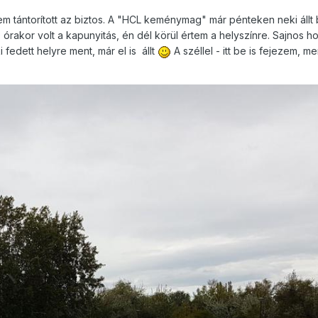
nem tántorított az biztos. A "HCL keménymag" már pénteken neki állt 
rakor volt a kapunyitás, én dél körül értem a helyszínre. Sajnos h
fedett helyre ment, már el is állt
A széllel - itt be is fejezem, m