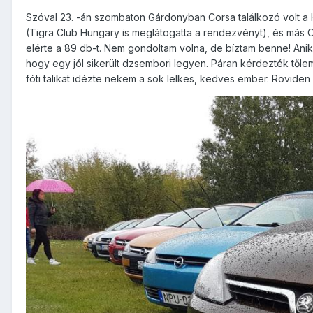
Szóval 23. -án szombaton Gárdonyban Corsa találkozó volt a
(Tigra Club Hungary is meglátogatta a rendezvényt), és más Op
elérte a 89 db-t. Nem gondoltam volna, de bíztam benne! Ani
hogy egy jól sikerült dzsembori legyen. Páran kérdezték tőlem
fóti talikat idézte nekem a sok lelkes, kedves ember. Röviden