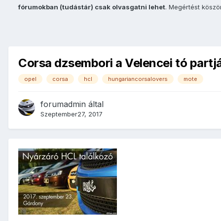
fórumokban (tudástár) csak olvasgatni lehet
. Megértést kösz
Corsa dzsembori a Velencei tó partj
opel
corsa
hcl
hungariancorsalovers
mote
forumadmin
által
Szeptember27, 2017