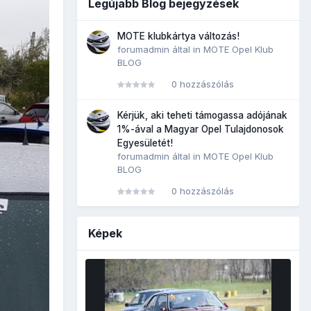
Legújabb Blog bejegyzések
MOTE klubkártya változás!
forumadmin
által in
MOTE Opel Klub
BLOG
0 hozzászólás
Kérjük, aki teheti támogassa adójának
1%-ával a Magyar Opel Tulajdonosok
Egyesületét!
forumadmin
által in
MOTE Opel Klub
BLOG
0 hozzászólás
Képek