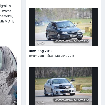
grák-al
ók száma
rdemelte,
zötti MOTE
Blitz Ring 2016
forumadmin
által,
Május4, 2016